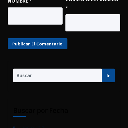
*
NOMBRE
*
Ir
Buscar por Fecha
agosto 2026