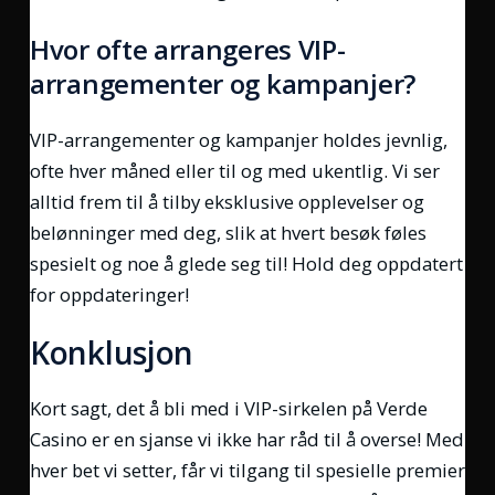
Hvor ofte arrangeres VIP-
arrangementer og kampanjer?
VIP-arrangementer og kampanjer holdes jevnlig,
ofte hver måned eller til og med ukentlig. Vi ser
alltid frem til å tilby eksklusive opplevelser og
belønninger med deg, slik at hvert besøk føles
spesielt og noe å glede seg til! Hold deg oppdatert
for oppdateringer!
Konklusjon
Kort sagt, det å bli med i VIP-sirkelen på Verde
Casino er en sjanse vi ikke har råd til å overse! Med
hver bet vi setter, får vi tilgang til spesielle premier