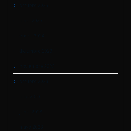
octubre 2025
junio 2025
enero 2024
diciembre 2023
noviembre 2023
octubre 2023
julio 2023
junio 2023
mayo 2023