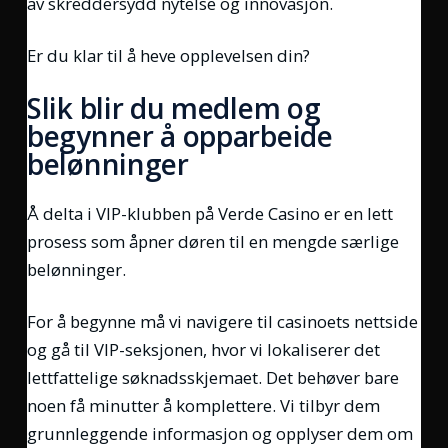
av skreddersydd nytelse og innovasjon.
Er du klar til å heve opplevelsen din?
Slik blir du medlem og
begynner å opparbeide
belønninger
Å delta i VIP-klubben på Verde Casino er en lett
prosess som åpner døren til en mengde særlige
belønninger.
For å begynne må vi navigere til casinoets nettside
og gå til VIP-seksjonen, hvor vi lokaliserer det
lettfattelige søknadsskjemaet. Det behøver bare
noen få minutter å komplettere. Vi tilbyr dem
grunnleggende informasjon og opplyser dem om