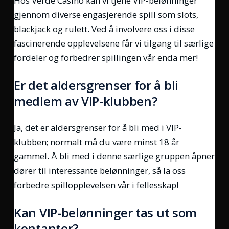
Hos Verde Casino kan vi tjene VIP-belønninger
gjennom diverse engasjerende spill som slots,
blackjack og rulett. Ved å involvere oss i disse
fascinerende opplevelsene får vi tilgang til særlige
fordeler og forbedrer spillingen vår enda mer!
Er det aldersgrenser for å bli
medlem av VIP-klubben?
Ja, det er aldersgrenser for å bli med i VIP-
klubben; normalt må du være minst 18 år
gammel. Å bli med i denne særlige gruppen åpner
dører til interessante belønninger, så la oss
forbedre spillopplevelsen vår i fellesskap!
Kan VIP-belønninger tas ut som
kontanter?