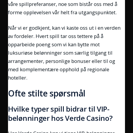
våre spillpreferanser, noe som bistår oss med å
forme opplevelsen vår helt fra utgangspunktet.
Når vi er godkjent, kan vi kaste oss ut i en verden
av fordeler. Hvert spill tar oss tettere på å
opparbeide poeng som vi kan bytte mot
luksuriøse belønninger som særlig tilgang til
arrangementer, personlige bonuser eller til og
med komplementære opphold på regionale
hoteller.
Ofte stilte spørsmål
Hvilke typer spill bidrar til VIP-
belønninger hos Verde Casino?