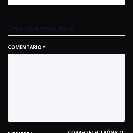
Deja una respuesta
*
COMENTARIO
CORREO ELECTRÓNICO