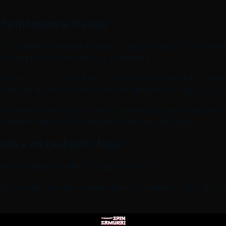
r SpinSamurai Casino
la verdadera entretenimiento en SpinSamurai Casino reside 
ue la exploración sea suave y placentera.
os preferidos sin dificultades, ya fueran tragamonedas, jue
s juegos sin dificultad. Valoré los imágenes de rápida carg
a rápida resolución de cualquier problema, lo que mejoró mi 
lmente importa: disfrutar de la emoción del juego.
nto y en cualquier lugar
sino contigo a cualquier lugar que vayas?
o se hace realidad. Ya sea viajando, haciendo fila o desca