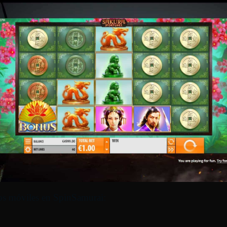
gos móviles en SpinSamurai: