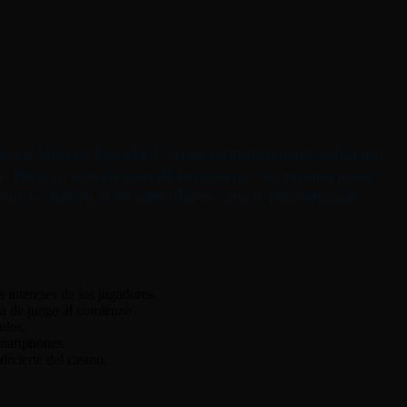
to en línea en España. Con una impresionante selección
 Pero no se trata solo de los juegos; sus promociones
e otros casinos, te recomendamos que te permanezcas
 intereses de los jugadores.
ia de juego al comienzo.
ulos.
smartphones.
ivierte del casino.