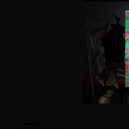
Aquí hay tres razones por las que me encantan los jue
Comodidad
Interfaz fácil de usar