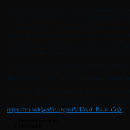
Cuando visité SpinSamurai Casino por primera vez, me 
de tragamonedas, juegos de mesa y alternativas con crup
Me pareció sencillo explorar por la interfaz accesible, 
gráficos impresionantes y bandas sonoras atractivas, lo
A medida que investigaba más a fondo, valoraba la varie
un experto, SpinSamurai ofrece una experiencia de jueg
Esta colección realmente se destaca en el ámbito del cas
Bonos y promociones: Cómo aumentar sus
Al examinar SpinSamurai Casino, rápidamente me di cue
Saca provecho de al máximo estas ofertas para mejorar 
https://en.wikipedia.org/wiki/Hard_Rock_Cafe
Bono de bienvenida
Giros gratis