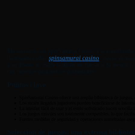
Me encontré con SpinSamurai Casino y es complicado no
spinsamurai casino
de tragamonedas,
, juegos de mes
y su diseño accesible también me llamaron la atención.
con nosotros para leer los pormenores.
Puntos clave
SpinSamurai Casino ofrece una amplia biblioteca de juegos, qu
Los recién llegados jugadores pueden beneficiarse de interes
La interfaz fácil de usar y el estilo sofisticado hacen sencilla 
Los juegos móviles son totalmente compatibles, lo que faci
Fuertes medidas de seguridad y operaciones autorizadas asegur
Selección de juegos: una extensa bibliote