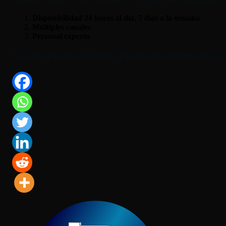
Disponibilidad 24 horas al día, 7 días a la semana
Múltiples canales
Personal experto
Con un respaldo tan fuerte, puedo concentrarme en lo q