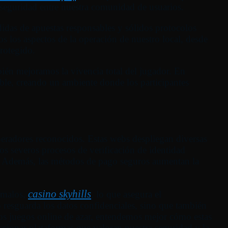
 seguridad entre nuestra comunidad de usuarios.
didas de apuestas responsables y sólidos protocolos
s los aspectos de la operación de nuestro local, desde
protegido.
bién mejoramos la vivencia total del jugador. En
le, creando un ambiente donde los participantes
operadores reconocidos. Estas webs despliegan diversas
os severos procesos de verificación de identidad
ño. Además, las métodos de pago seguros aumentan la
casino skyhills
ómalos,
, lo que asegura el
 resguarda los datos confidenciales, sino que también
los juegos online de azar, entendemos mejor cómo estas
eccionar plataformas que valoran nuestra seguridad y la