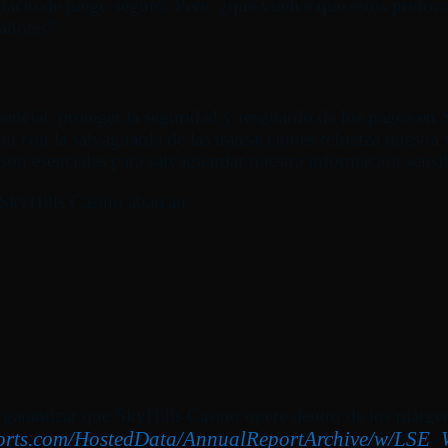
acio de juego seguro. Pero, ¿qué vuelve que estos protoco
pañoles?
encial, proteger la seguridad y resguardo de los pagos en S
ión con la salvaguarda de las transacciones refuerza nuestr
e son esenciales para salvaguardar nuestra información sensi
 SkyHills Casino abarcan:
 garantizar que SkyHills Casino opere dentro de los márge
ports.com/HostedData/AnnualReportArchive/w/LS