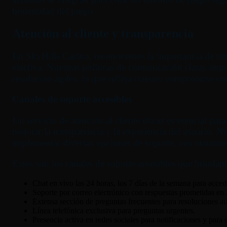
honestidad del juego.
Atención al cliente y transparencia
En SkyHills Casino, reconocemos la importancia de tene
efectiva. Nuestras políticas de comunicación claras im
resolución ágiles, lo que refleja nuestro compromiso con 
Canales de soporte accesibles
Un servicio de atención al cliente eficaz es esencial pa
mejorar la transparencia y la experiencia del usuario. N
implementar diversas opciones de soporte, nos mantenemo
Estos son los canales de soporte accesibles que brindam
Chat en vivo las 24 horas, los 7 días de la semana para acced
Soporte por correo electrónico con respuestas prometidas en 
Extensa sección de preguntas frecuentes para resoluciones a
Línea telefónica exclusiva para preguntas urgentes.
Presencia activa en redes sociales para notificaciones y para 