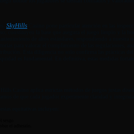
juego donde los jugadores se sientan confiados y valorados
SkyHills
es,
Casino pone particular atención en las inspecc
o; constituyen la base que asegura el juego limpio y la hon
ntenimiento de altos estándares, respondiendo a nuestra ne
torías para valorar el cumplimiento de las regulaciones, an
 retribución. Esta diligencia no solo confirma las prácticas 
uidad es fundamental. En definitiva, estas medidas fortal
Hills Casino aplica estrictas métodos de juegos justas dise
amos de que cada jugador experimente claridad y integrida
stas equitativas incluyen:
el sesgo
obar el adhesión.