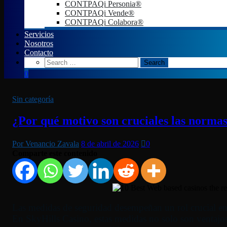
CONTPAQi Personia®
CONTPAQi Vende®
CONTPAQi Colabora®
Servicios
Nosotros
Contacto
0
Sin categoría
¿Por qué motivo son cruciales las normas 
Por Venancio Zavala
8 de abril de 2026
0
Comparte este contenido
Las medidas de seguridad desempeñan un rol crucial en 
En SkyHills Casino, estas medidas no solo son ventajosa