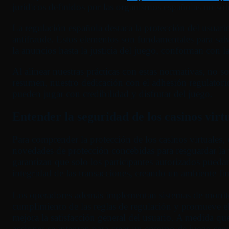
jurídicos definidos por las organismos españolas no so
La regulación española destaca la protección del usuari
antifraude. Estos elementos son fundamentales para salv
la anuncios hasta la justicia del juego, conforman con l
Al alinear nuestras prácticas con estas normativas, no
resumen, nuestro dedicación con el adhesión regulator
pueden jugar con credibilidad y disfrutar del juego.
Entender la seguridad de los casinos virt
Para comprender la protección de los casinos virtuales, 
novedades de protección concebidas para resguardar la v
garantizan que solo los participantes autorizados pued
integridad de las transacciones, creando un ambiente fi
Los operadores además implementan sistemas de monito
cumplimiento de las reglas de regulación y promueve el
mejora la satisfacción general del usuario. A medida q
acciones se integran para crear un entorno de juego seg