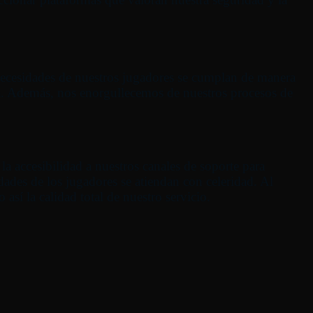
 necesidades de nuestros jugadores se cumplan de manera
za. Además, nos enorgullecemos de nuestros procesos de
la accesibilidad a nuestros canales de soporte para
dades de los jugadores se atiendan con celeridad. Al
sí la calidad total de nuestro servicio.