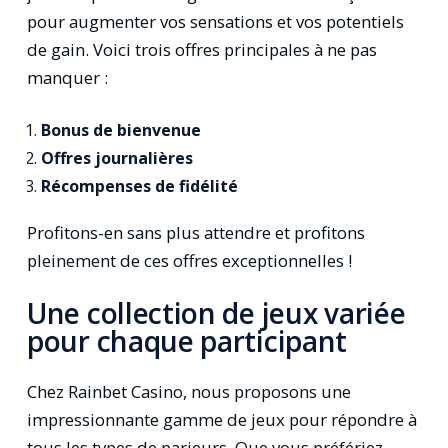
pour augmenter vos sensations et vos potentiels
de gain. Voici trois offres principales à ne pas
manquer :
Bonus de bienvenue
Offres journalières
Récompenses de fidélité
Profitons-en sans plus attendre et profitons
pleinement de ces offres exceptionnelles !
Une collection de jeux variée
pour chaque participant
Chez Rainbet Casino, nous proposons une
impressionnante gamme de jeux pour répondre à
tous les types de parieurs. Que vous préfériez