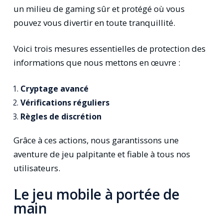
un milieu de gaming sûr et protégé où vous
pouvez vous divertir en toute tranquillité.
Voici trois mesures essentielles de protection des
informations que nous mettons en œuvre :
Cryptage avancé
Vérifications réguliers
Règles de discrétion
Grâce à ces actions, nous garantissons une
aventure de jeu palpitante et fiable à tous nos
utilisateurs.
Le jeu mobile à portée de
main