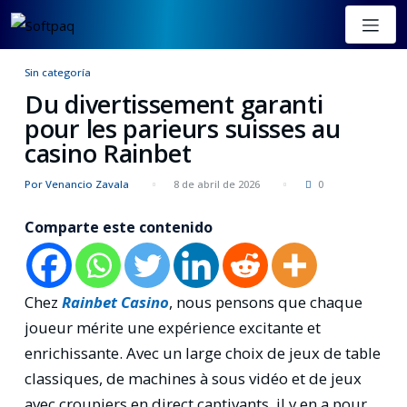
Sin categoría
Du divertissement garanti
pour les parieurs suisses au
casino Rainbet
Por Venancio Zavala
8 de abril de 2026
0
Comparte este contenido
Chez
Rainbet Casino
, nous pensons que chaque
joueur mérite une expérience excitante et
enrichissante. Avec un large choix de jeux de table
classiques, de machines à sous vidéo et de jeux
avec croupiers en direct captivants, il y en a pour