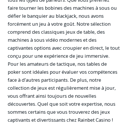
faire tourner les bobines des machines à sous ou
défier le banquier au blackjack, nous avons
forcément un jeu à votre goût. Notre sélection
comprend des classiques jeux de table, des
machines à sous vidéo modernes et des
captivantes options avec croupier en direct, le tout
conçu pour une expérience de jeu immersive.
Pour les amateurs de tactique, nos tables de
poker sont idéales pour évaluer vos compétences
face à d’autres participants. De plus, notre
collection de jeux est régulièrement mise à jour,
vous offrant ainsi toujours de nouvelles
découvertes. Quel que soit votre expertise, nous
sommes certains que vous trouverez des jeux
captivants et divertissants chez Rainbet Casino !