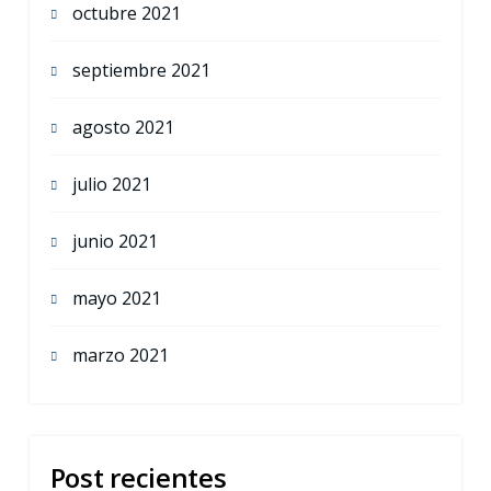
octubre 2021
septiembre 2021
agosto 2021
julio 2021
junio 2021
mayo 2021
marzo 2021
Post recientes