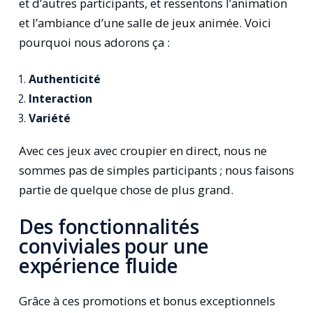
et d’autres participants, et ressentons l’animation
et l’ambiance d’une salle de jeux animée. Voici
pourquoi nous adorons ça :
Authenticité
Interaction
Variété
Avec ces jeux avec croupier en direct, nous ne
sommes pas de simples participants ; nous faisons
partie de quelque chose de plus grand.
Des fonctionnalités
conviviales pour une
expérience fluide
Grâce à ces promotions et bonus exceptionnels