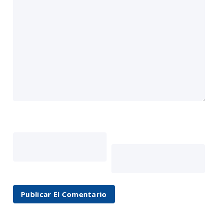
CORREO ELECTRÓNICO
*
NOMBRE
*