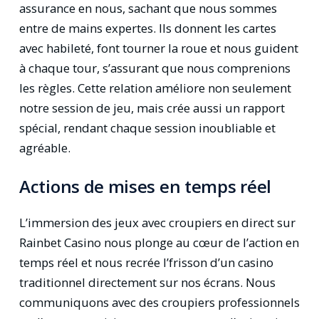
assurance en nous, sachant que nous sommes
entre de mains expertes. Ils donnent les cartes
avec habileté, font tourner la roue et nous guident
à chaque tour, s’assurant que nous comprenions
les règles. Cette relation améliore non seulement
notre session de jeu, mais crée aussi un rapport
spécial, rendant chaque session inoubliable et
agréable.
Actions de mises en temps réel
L’immersion des jeux avec croupiers en direct sur
Rainbet Casino nous plonge au cœur de l’action en
temps réel et nous recrée l’frisson d’un casino
traditionnel directement sur nos écrans. Nous
communiquons avec des croupiers professionnels