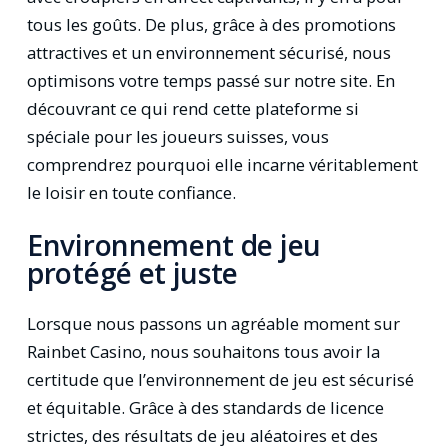
tous les goûts. De plus, grâce à des promotions
attractives et un environnement sécurisé, nous
optimisons votre temps passé sur notre site. En
découvrant ce qui rend cette plateforme si
spéciale pour les joueurs suisses, vous
comprendrez pourquoi elle incarne véritablement
le loisir en toute confiance.
Environnement de jeu
protégé et juste
Lorsque nous passons un agréable moment sur
Rainbet Casino, nous souhaitons tous avoir la
certitude que l’environnement de jeu est sécurisé
et équitable. Grâce à des standards de licence
strictes, des résultats de jeu aléatoires et des