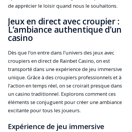
de apprécier le loisir quand nous le souhaitons.
Jeux en direct avec croupier :
L’ambiance authentique d’un
casino
Dès que l’on entre dans l’univers des jeux avec
croupiers en direct de Rainbet Casino, on est
transporté dans une expérience de jeu immersive
unique. Grâce à des croupiers professionnels et à
l’action en temps réel, on se croirait presque dans
un casino traditionnel. Explorons comment ces
éléments se conjuguent pour créer une ambiance
excitante pour tous les joueurs.
Expérience de jeu immersive