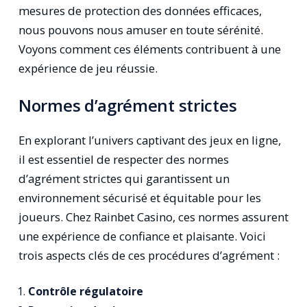
mesures de protection des données efficaces,
nous pouvons nous amuser en toute sérénité.
Voyons comment ces éléments contribuent à une
expérience de jeu réussie.
Normes d’agrément strictes
En explorant l’univers captivant des jeux en ligne,
il est essentiel de respecter des normes
d’agrément strictes qui garantissent un
environnement sécurisé et équitable pour les
joueurs. Chez Rainbet Casino, ces normes assurent
une expérience de confiance et plaisante. Voici
trois aspects clés de ces procédures d’agrément :
Contrôle régulatoire