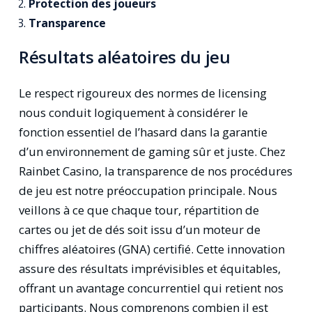
Protection des joueurs
Transparence
Résultats aléatoires du jeu
Le respect rigoureux des normes de licensing
nous conduit logiquement à considérer le
fonction essentiel de l’hasard dans la garantie
d’un environnement de gaming sûr et juste. Chez
Rainbet Casino, la transparence de nos procédures
de jeu est notre préoccupation principale. Nous
veillons à ce que chaque tour, répartition de
cartes ou jet de dés soit issu d’un moteur de
chiffres aléatoires (GNA) certifié. Cette innovation
assure des résultats imprévisibles et équitables,
offrant un avantage concurrentiel qui retient nos
participants. Nous comprenons combien il est