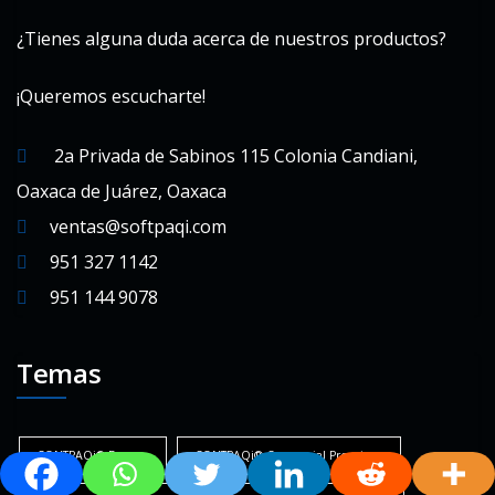
¿Tienes alguna duda acerca de nuestros productos?
¡Queremos escucharte!
2a Privada de Sabinos 115 Colonia Candiani,
Oaxaca de Juárez, Oaxaca
ventas@softpaqi.com
951 327 1142
951 144 9078
Temas
CONTPAQi® Bancos
CONTPAQi® Comercial Premium