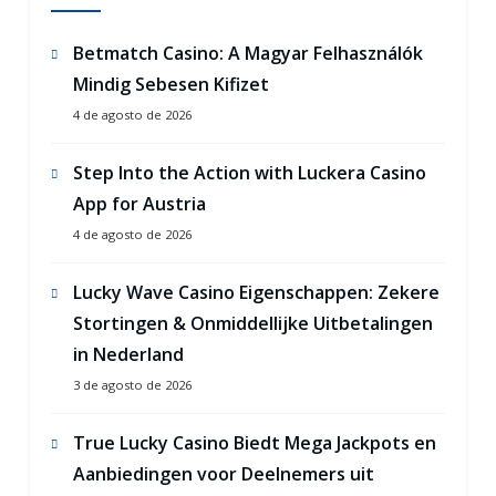
Betmatch Casino: A Magyar Felhasználók
Mindig Sebesen Kifizet
4 de agosto de 2026
Step Into the Action with Luckera Casino
App for Austria
4 de agosto de 2026
Lucky Wave Casino Eigenschappen: Zekere
Stortingen & Onmiddellijke Uitbetalingen
in Nederland
3 de agosto de 2026
True Lucky Casino Biedt Mega Jackpots en
Aanbiedingen voor Deelnemers uit