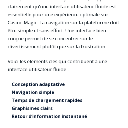
clairement qu’une interface utilisateur fluide est
essentielle pour une expérience optimale sur
Casino Magic. La navigation sur la plateforme doit
être simple et sans effort. Une interface bien
conçue permet de se concentrer sur le
divertissement plutôt que sur la frustration.
Voici les éléments clés qui contribuent à une
interface utilisateur fluide :
Conception adaptative
Navigation simple
Temps de chargement rapides
Graphismes clairs
Retour d’information instantané