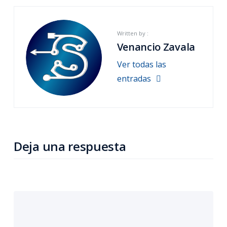
Written by :
Venancio Zavala
Ver todas las
entradas
Deja una respuesta
*
COMENTARIO