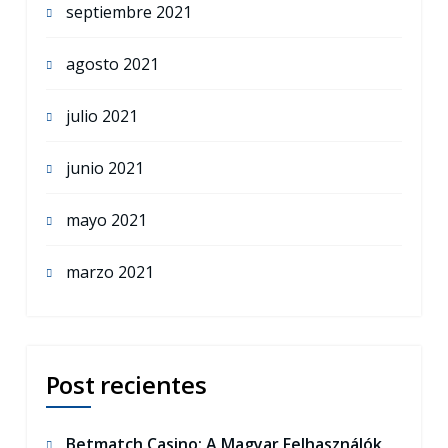
septiembre 2021
agosto 2021
julio 2021
junio 2021
mayo 2021
marzo 2021
Post recientes
Betmatch Casino: A Magyar Felhasználók