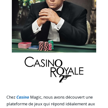
Chez
Casino
Magic, nous avons découvert une
plateforme de jeux qui répond idéalement aux