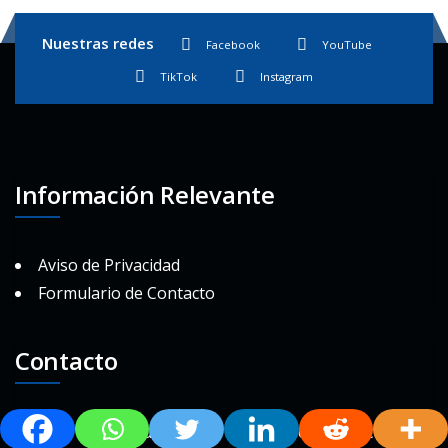
Nuestras redes
Facebook
YouTube
TikTok
Instagram
Información Relevante
Aviso de Privacidad
Formulario de Contacto
Contacto
¿Tienes alguna duda acerca de nuestros productos?