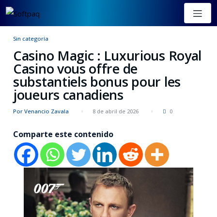
Sin categoría
Casino Magic : Luxurious Royal
Casino vous offre de
substantiels bonus pour les
joueurs canadiens
Por Venancio Zavala
8 de abril de 2026
0
Comparte este contenido