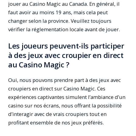
jouer au Casino Magic au Canada. En général, il
faut avoir au moins 19 ans, mais cela peut
changer selon la province. Veuillez toujours
vérifier la réglementation locale avant de jouer.
Les joueurs peuvent-ils participer
à des jeux avec croupier en direct
au Casino Magic ?
Oui, nous pouvons prendre part à des jeux avec
croupiers en direct sur Casino Magic. Ces
expériences captivantes simulent l’ambiance d’un
casino sur nos écrans, nous offrant la possibilité
d’interagir avec de vrais croupiers tout en
profitant ensemble de nos jeux préférés.