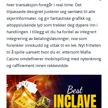
hver transaksjon foregår i real-time. Det
tilpassede designet justerer seg sømløst til alle
skjermformater, og gir fantastiske grafikk og
altoppslukende lyd som trekker deg dypere inn i
handlingen. I tillegg vil du ha fordel av integrert
integrering av betalingsløsninger, noe som
forenkler innskudd og uttak til en lek. Nyt friheten
til å spille uansett hvor du er, ettersom Mafia
Casino omdefinerer mobilspilling med nytenkning
og raffinement innen rekkevidde.