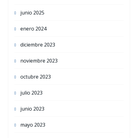
junio 2025
enero 2024
diciembre 2023
noviembre 2023
octubre 2023
julio 2023
junio 2023
mayo 2023