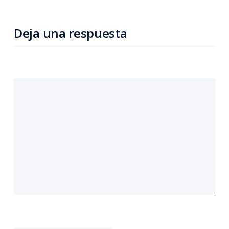
Deja una respuesta
*
COMENTARIO
CORREO ELECTRÓNICO
*
NOMBRE
*