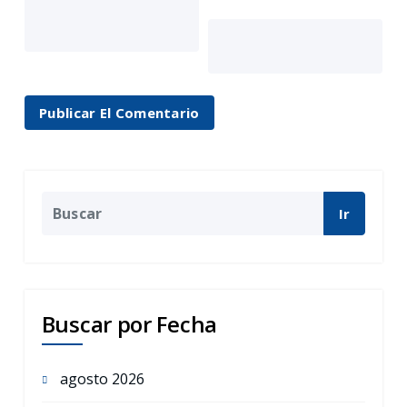
Ir
Buscar por Fecha
agosto 2026