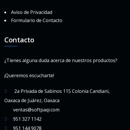
Aviso de Privacidad
Formulario de Contacto
Contacto
¿Tienes alguna duda acerca de nuestros productos?
¡Queremos escucharte!
2a Privada de Sabinos 115 Colonia Candiani,
Oaxaca de Juárez, Oaxaca
ventas@softpaqi.com
951 327 1142
951 144 9078