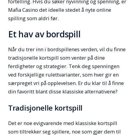
fortelling. Hvis du søker nyvinning og spenning, er
Mafia Casino det ideelle stedet å nyte online
spilling som aldri før.
Et hav av bordspill
Når du trer inn i bordspillenes verden, vil du finne
tradisjonelle kortspill som venter på dine
ferdigheter og strategier. Tenk deg spenningen
ved forskjellige rulettvarianter, som hver gir en
særpreget vri på opplevelsen. Er du klar til å finne
din favoritt blant disse klassiske alternativene?
Tradisjonelle kortspill
Det er noe evigvarende med klassiske kortspill
som tiltrekker seg spillere, noe som gjør dem til