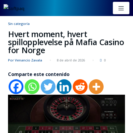
Sin categoría
Hvert moment, hvert
spillopplevelse på Mafia Casino
for Norge
Por Venancio Zavala
8 de abril de 2026
0
Comparte este contenido