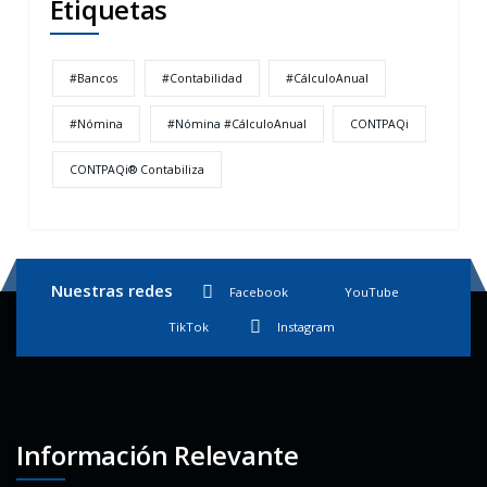
Etiquetas
#Bancos
#Contabilidad
#CálculoAnual
#Nómina
#Nómina #CálculoAnual
CONTPAQi
CONTPAQi® Contabiliza
Nuestras redes
Facebook
YouTube
TikTok
Instagram
Información Relevante