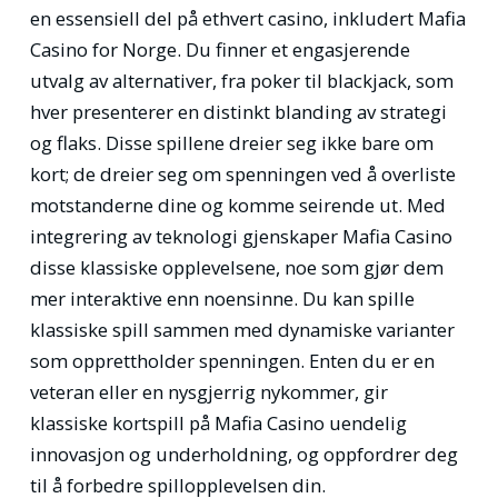
en essensiell del på ethvert casino, inkludert Mafia
Casino for Norge. Du finner et engasjerende
utvalg av alternativer, fra poker til blackjack, som
hver presenterer en distinkt blanding av strategi
og flaks. Disse spillene dreier seg ikke bare om
kort; de dreier seg om spenningen ved å overliste
motstanderne dine og komme seirende ut. Med
integrering av teknologi gjenskaper Mafia Casino
disse klassiske opplevelsene, noe som gjør dem
mer interaktive enn noensinne. Du kan spille
klassiske spill sammen med dynamiske varianter
som opprettholder spenningen. Enten du er en
veteran eller en nysgjerrig nykommer, gir
klassiske kortspill på Mafia Casino uendelig
innovasjon og underholdning, og oppfordrer deg
til å forbedre spillopplevelsen din.