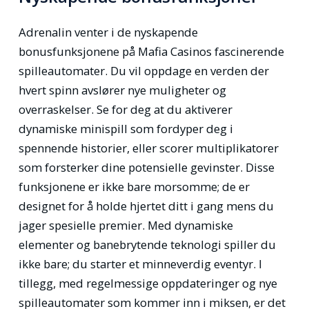
Adrenalin venter i de nyskapende
bonusfunksjonene på Mafia Casinos fascinerende
spilleautomater. Du vil oppdage en verden der
hvert spinn avslører nye muligheter og
overraskelser. Se for deg at du aktiverer
dynamiske minispill som fordyper deg i
spennende historier, eller scorer multiplikatorer
som forsterker dine potensielle gevinster. Disse
funksjonene er ikke bare morsomme; de er
designet for å holde hjertet ditt i gang mens du
jager spesielle premier. Med dynamiske
elementer og banebrytende teknologi spiller du
ikke bare; du starter et minneverdig eventyr. I
tillegg, med regelmessige oppdateringer og nye
spilleautomater som kommer inn i miksen, er det