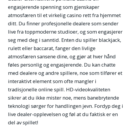
engasjerende spenning som gjenskaper
atmosfæren til et virkelig casino rett fra hjemmet
ditt. Du finner profesjonelle dealere som sender
live fra toppmoderne studioer, og som engasjerer
seg med deg i sanntid. Enten du spiller blackjack,
rulett eller baccarat, fanger den livlige
atmosfæren sansene dine, og gjør at hver hånd
føles personlig og engasjerende. Du kan chatte
med dealere og andre spillere, noe som tilfører et
interaktivt element som ofte mangler i
tradisjonelle online spill. HD-videokvaliteten
sikrer at du ikke mister noe, mens banebrytende
teknologi sørger for handlingen jevn. Fordyp deg i
live dealer-opplevelsen og føl at du faktisk er en
del av spillet!