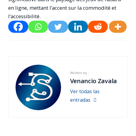
en ligne, mettant l’accent sur la commodité et
l’accessibilité.
Written by :
Venancio Zavala
Ver todas las
entradas