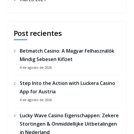
Post recientes
Betmatch Casino: A Magyar Felhasználók
Mindig Sebesen Kifizet
4 de agosto de 2026
Step Into the Action with Luckera Casino
App for Austria
4 de agosto de 2026
Lucky Wave Casino Eigenschappen: Zekere
Stortingen & Onmiddellijke Uitbetalingen
in Nederland