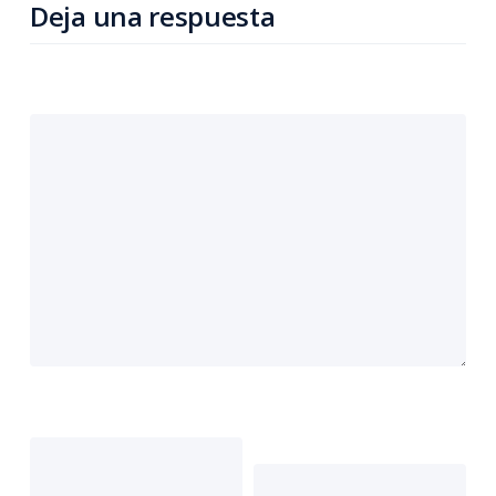
Deja una respuesta
*
COMENTARIO
CORREO ELECTRÓNICO
*
NOMBRE
*