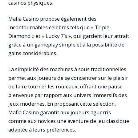
casinos physiques.
Mafia Casino propose également des
incontournables célèbres tels que « Triple
Diamond » et « Lucky 7’s », qui gardent leur attrait
grâce à un gameplay simple et à la possibilité de
gains considérables.
La simplicité des machines à sous traditionnelles
permet aux joueurs de se concentrer sur le plaisir
de faire tourner les rouleaux, offrant une pause
bienvenue par rapport aux univers immersifs des
jeux modernes. En proposant cette sélection,
Mafia Casino garantit aux joueurs aguerris
comme aux novices une aventure de jeu classique
adaptée à leurs préférences.