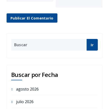
Ir
Buscar por Fecha
agosto 2026
julio 2026