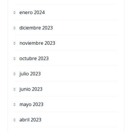
enero 2024
diciembre 2023
noviembre 2023
octubre 2023
julio 2023
junio 2023
mayo 2023
abril 2023