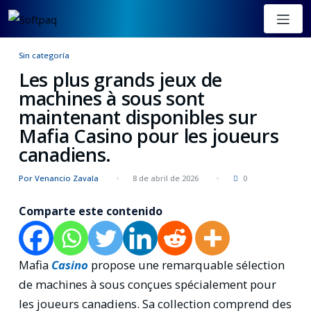
Sin categoría
Les plus grands jeux de
machines à sous sont
maintenant disponibles sur
Mafia Casino pour les joueurs
canadiens.
Por Venancio Zavala
8 de abril de 2026
0
Comparte este contenido
Mafia
Casino
propose une remarquable sélection
de machines à sous conçues spécialement pour
les joueurs canadiens. Sa collection comprend des