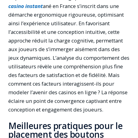
casino instant
ané en France s’inscrit dans une
démarche ergonomique rigoureuse, optimisant
ainsi l’expérience utilisateur. En favorisant
l’accessibilité et une conception intuitive, cette
approche réduit la charge cognitive, permettant
aux joueurs de s’immerger aisément dans des
jeux dynamiques. L’analyse du comportement des
utilisateurs révèle une compréhension plus fine
des facteurs de satisfaction et de fidélité. Mais
comment ces facteurs interagissent-ils pour
modeler l’avenir des casinos en ligne ? La réponse
éclaire un point de convergence captivant entre
conception et engagement des joueurs.
Meilleures pratiques pour le
placement des boutons