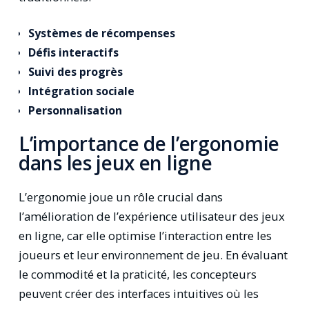
Systèmes de récompenses
Défis interactifs
Suivi des progrès
Intégration sociale
Personnalisation
L’importance de l’ergonomie
dans les jeux en ligne
L’ergonomie joue un rôle crucial dans
l’amélioration de l’expérience utilisateur des jeux
en ligne, car elle optimise l’interaction entre les
joueurs et leur environnement de jeu. En évaluant
le commodité et la praticité, les concepteurs
peuvent créer des interfaces intuitives où les