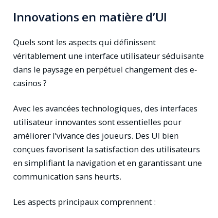
Innovations en matière d’UI
Quels sont les aspects qui définissent
véritablement une interface utilisateur séduisante
dans le paysage en perpétuel changement des e-
casinos ?
Avec les avancées technologiques, des interfaces
utilisateur innovantes sont essentielles pour
améliorer l’vivance des joueurs. Des UI bien
conçues favorisent la satisfaction des utilisateurs
en simplifiant la navigation et en garantissant une
communication sans heurts.
Les aspects principaux comprennent :