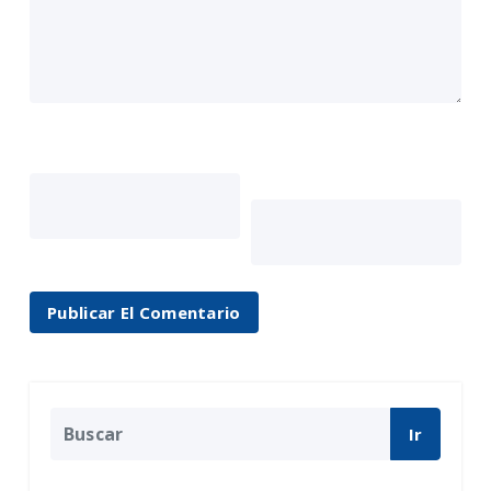
CORREO ELECTRÓNICO
*
NOMBRE
*
Ir