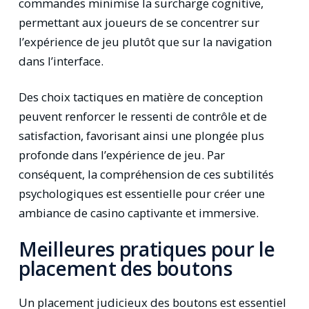
commandes minimise la surcharge cognitive,
permettant aux joueurs de se concentrer sur
l’expérience de jeu plutôt que sur la navigation
dans l’interface.
Des choix tactiques en matière de conception
peuvent renforcer le ressenti de contrôle et de
satisfaction, favorisant ainsi une plongée plus
profonde dans l’expérience de jeu. Par
conséquent, la compréhension de ces subtilités
psychologiques est essentielle pour créer une
ambiance de casino captivante et immersive.
Meilleures pratiques pour le
placement des boutons
Un placement judicieux des boutons est essentiel