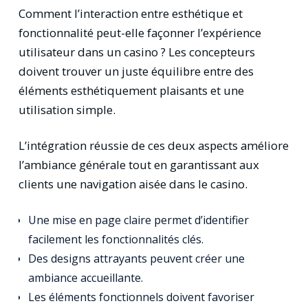
Comment l’interaction entre esthétique et
fonctionnalité peut-elle façonner l’expérience
utilisateur dans un casino ? Les concepteurs
doivent trouver un juste équilibre entre des
éléments esthétiquement plaisants et une
utilisation simple.
L’intégration réussie de ces deux aspects améliore
l’ambiance générale tout en garantissant aux
clients une navigation aisée dans le casino.
Une mise en page claire permet d’identifier
facilement les fonctionnalités clés.
Des designs attrayants peuvent créer une
ambiance accueillante.
Les éléments fonctionnels doivent favoriser