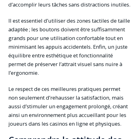
d’accomplir leurs tâches sans distractions inutiles.
Il est essentiel d’utiliser des zones tactiles de taille
adaptée ; les boutons doivent être suffisamment
grands pour une utilisation confortable tout en
minimisant les appuis accidentels. Enfin, un juste
équilibre entre esthétique et fonctionnalité
permet de préserver l’attrait visuel sans nuire à
l’ergonomie.
Le respect de ces meilleures pratiques permet
non seulement d’rehausser la satisfaction, mais
aussi d’stimuler un engagement prolongé, créant
ainsi un environnement plus accueillant pour les
joueurs dans les casinos en ligne et physiques.