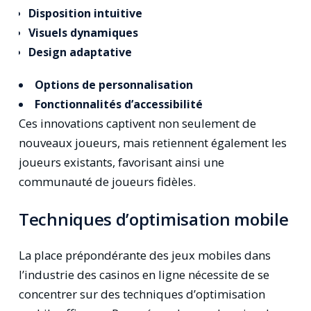
Disposition intuitive
Visuels dynamiques
Design adaptative
Options de personnalisation
Fonctionnalités d’accessibilité
Ces innovations captivent non seulement de
nouveaux joueurs, mais retiennent également les
joueurs existants, favorisant ainsi une
communauté de joueurs fidèles.
Techniques d’optimisation mobile
La place prépondérante des jeux mobiles dans
l’industrie des casinos en ligne nécessite de se
concentrer sur des techniques d’optimisation