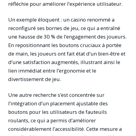
réfléchie pour améliorer l’expérience utilisateur.
Un exemple éloquent : un casino renommé a
reconfiguré ses bornes de jeu, ce qui a entraîné
une hausse de 30 % de l’engagement des joueurs.
En repositionnant les boutons cruciaux à portée
de main, les joueurs ont fait état d’un bien-être et
d’une satisfaction augmentés, illustrant ainsi le
lien immédiat entre l’ergonomie et le
divertissement de jeu.
Une autre recherche s’est concentrée sur
l’intégration d’un placement ajustable des
boutons pour les utilisateurs de fauteuils
roulants, ce qui a permis d’améliorer
considérablement l’accessibilité. Cette mesure a