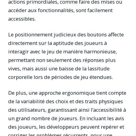
actions primordiales, comme faire des mises ou
accéder aux fonctionnalités, sont facilement
accessibles.
Le positionnement judicieux des boutons affecte
directement sur la aptitude des joueurs à
interagir avec le jeu de manière harmonieuse,
permettant non seulement des réponses plus
vives, mais aussi une baisse de la lassitude
corporelle lors de périodes de jeu étendues.
De plus, une approche ergonomique tient compte
de la variabilité des choix et des traits physiques
des utilisateurs, garantissant ainsi l’accessibilité à
un grand nombre de joueurs. En incluant les avis
des joueurs, les développeurs peuvent repérer et
corriger les problèmes récurrents, pour une