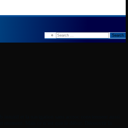
intuitif et la navigation sans accroc conviennent aussi
ut moment. Mais ce n’est que le début. Découvrir la