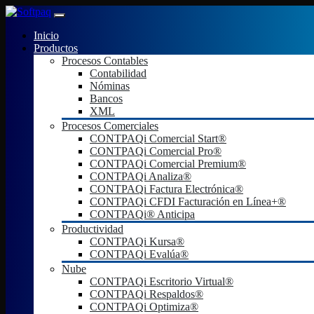
Inicio
Productos
Procesos Contables
Contabilidad
Nóminas
Bancos
XML
Procesos Comerciales
CONTPAQi Comercial Start®
CONTPAQi Comercial Pro®
CONTPAQi Comercial Premium®
CONTPAQi Analiza®
CONTPAQi Factura Electrónica®
CONTPAQi CFDI Facturación en Línea+®
CONTPAQi® Anticipa
Productividad
CONTPAQi Kursa®
CONTPAQi Evalúa®
Nube
CONTPAQi Escritorio Virtual®
CONTPAQi Respaldos®
CONTPAQi Optimiza®