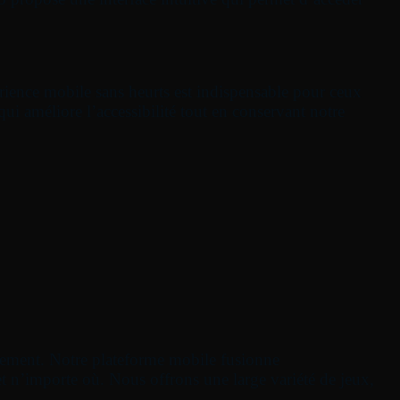
rience mobile sans heurts est indispensable pour ceux
ui améliore l’accessibilité tout en conservant notre
acement. Notre plateforme mobile fusionne
 n’importe où. Nous offrons une large variété de jeux,