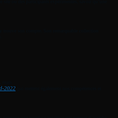
 site ou des participants expérimentés, savoir qu’une
 y trouve son compte. Son remarquable collection
u.
, mais
nd-2022
qui mettent également nos compétences et
o propose une interface intuitive qui permet d’accéder