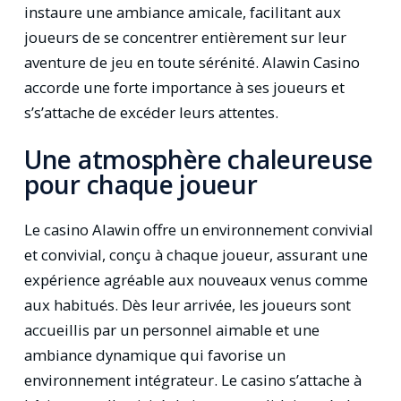
instaure une ambiance amicale, facilitant aux
joueurs de se concentrer entièrement sur leur
aventure de jeu en toute sérénité. Alawin Casino
accorde une forte importance à ses joueurs et
s’s’attache de excéder leurs attentes.
Une atmosphère chaleureuse
pour chaque joueur
Le casino Alawin offre un environnement convivial
et convivial, conçu à chaque joueur, assurant une
expérience agréable aux nouveaux venus comme
aux habitués. Dès leur arrivée, les joueurs sont
accueillis par un personnel aimable et une
ambiance dynamique qui favorise un
environnement intégrateur. Le casino s’attache à