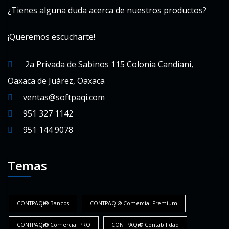
¿Tienes alguna duda acerca de nuestros productos?
¡Queremos escucharte!
2a Privada de Sabinos 115 Colonia Candiani,
Oaxaca de Juárez, Oaxaca
ventas@softpaqi.com
951 327 1142
951 144 9078
Temas
CONTPAQi® Bancos
CONTPAQi® Comercial Premium
CONTPAQi® Comercial PRO
CONTPAQi® Contabilidad