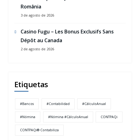
România
3 de agosto de 2026
Casino Fugu – Les Bonus Exclusifs Sans
Dépôt au Canada
2 de agosto de 2026
Etiquetas
#Bancos
#Contabilidad
#CálculoAnual
#Nómina
#Nómina #CálculoAnual
CONTPAQi
CONTPAQi® Contabiliza