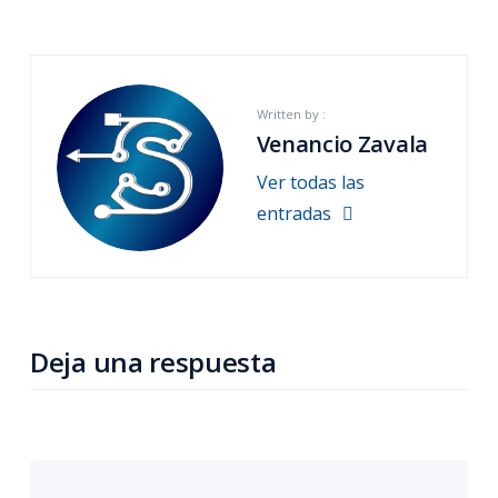
Written by :
Venancio Zavala
Ver todas las
entradas
Deja una respuesta
*
COMENTARIO