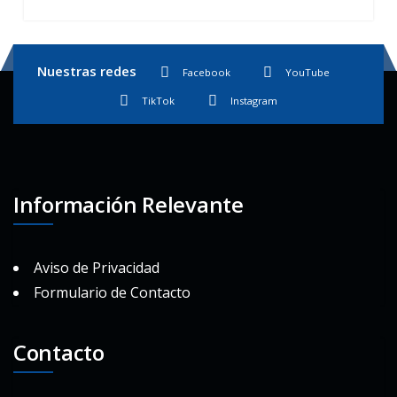
Nuestras redes
Facebook
YouTube
TikTok
Instagram
Información Relevante
Aviso de Privacidad
Formulario de Contacto
Contacto