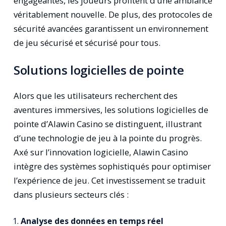
engageantes, les joueurs profitent d’une ambiance
véritablement nouvelle. De plus, des protocoles de
sécurité avancées garantissent un environnement
de jeu sécurisé et sécurisé pour tous.
Solutions logicielles de pointe
Alors que les utilisateurs recherchent des
aventures immersives, les solutions logicielles de
pointe d’Alawin Casino se distinguent, illustrant
d’une technologie de jeu à la pointe du progrès.
Axé sur l’innovation logicielle, Alawin Casino
intègre des systèmes sophistiqués pour optimiser
l’expérience de jeu. Cet investissement se traduit
dans plusieurs secteurs clés :
Analyse des données en temps réel