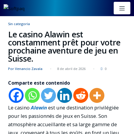
Sin categoría
Le casino Alawin est
constamment prêt pour votre
prochaine aventure de jeu en
Suisse.
Por Venancio Zavala
8 de abril de 2026
0
Comparte este contenido
Le casino
Alawin
est une destination privilégiée
pour les passionnés de jeux en Suisse. Son
atmosphère accueillante et sa large gamme de
jeux, convenant à tous les goûts, en font un lieu