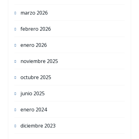
marzo 2026
febrero 2026
enero 2026
noviembre 2025
octubre 2025
junio 2025
enero 2024
diciembre 2023