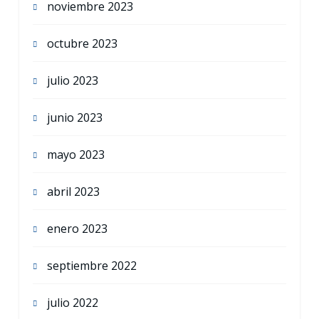
noviembre 2023
octubre 2023
julio 2023
junio 2023
mayo 2023
abril 2023
enero 2023
septiembre 2022
julio 2022