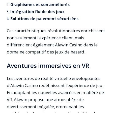
Graphismes et son améliorés
Intégration fluide des jeux
Solutions de paiement sécurisées
Ces caractéristiques révolutionnaires enrichissent
non seulement l’expérience client, mais
différencient également Alawin Casino dans le
domaine compétitif des jeux de hasard.
Aventures immersives en VR
Les aventures de réalité virtuelle enveloppantes
d’Alawin Casino redéfinissent l’expérience de jeu.
En adoptant les nouvelles avancées en matière de
VR, Alawin propose une atmosphère de
divertissement inégalée, emmenant les