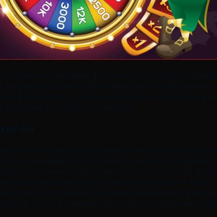
usufruir uma variedade de promoções, incluindo rodadas g
rem, enquanto os usuários fiéis podem desfrutar de reembol
lhes é fundamental. Com jogos famosos e promoções atraen
es para obter o máximo de vantagens.
zurslot
de ofertas que aprimoram a vivência de jogo tanto para jog
nificativos, tornando cada partida de jogatina mais recomp
tínuas que os mantêm interessados, o Azurslot garante que 
onter recompensas em espécie, chances melhoradas e outras 
cadastros, como também fortalece a lealdade dos jogadores
 setor de games na internet, garantindo a contentamento de