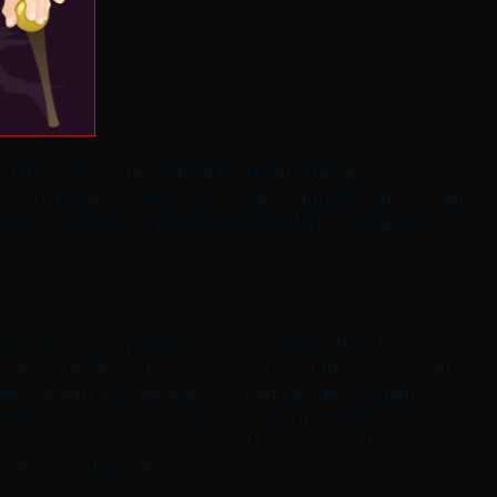
rátis e ofertas de cashback. Recém-chegados
so sobre prejuízos elegíveis. Essas promoções aprimoram
tes no futuro, os participantes podem se perguntar
adores novos quanto para os já cadastrados. Essas
ensadora. Desde bonificações de boas-vindas que servem
todos achem algo atraente. Os participantes podem
ofertas exclusivas. O objetivo na formação de um
 atuais. Com tamanha diversidade de estímulos, o
 todos os envolvidos.