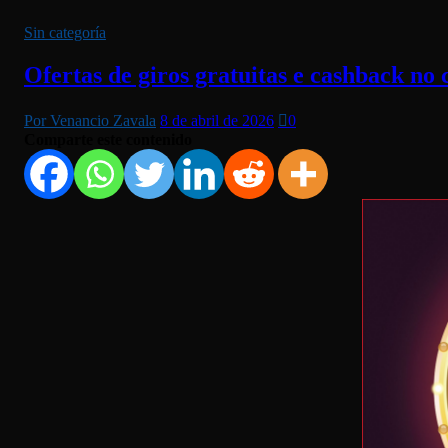
Sin categoría
Ofertas de giros gratuitas e cashback no 
Por Venancio Zavala
8 de abril de 2026
0
Comparte este contenido