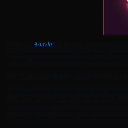
Azurslot
No Cassino
em Portugal, os jogadores podem 
participantes recebem rodadas gratuitas ao se registra
a vivência de jogo como um todo, mas entender os deta
qual a melhor maneira de aproveitar essas oportunidad
Panorama global das ofertas do cassino A
O Casino Azurslot disponibiliza uma gama interessante 
ofertas são desenvolvidas para oferecer benefícios sig
como fortes estímulos aos participantes até ofertas con
esperar atualizações regulares de ofertas, que podem c
ambiente de jogatina dinâmico não só incentiva novos 
Cassino Azurslot realmente se sobressai no competitivo