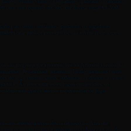
lucros. Muitas vezes, os jogadores ignoram os cálculos
€50 com um requisito de 30x, ele deverá jogar €1.500
do para serem utilizados, portanto, os jogadores
es podem tirar melhor proveito de sua vivência de jogo e
gos são elegíveis para promoções no Azurslot Casino. O
ompensas de cashback atraentes. Títulos famosos como
ões de jogo emocionantes. Ademais, os dealers ao vivo
shback. Ao selecionar esses jogos conhecidos, os
ssões mais gratificantes e experiências de jogo
ficativamente a experiência de jogo no Azurslot
 joguem por mais tempo e tenham uma chance maior de