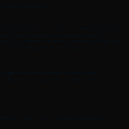
s segura e prazerosa.
Para isso, basta acessar a seção de promoções da conta
es não só aproveitam da emoção imediata de girar os
hos. É essencial ficar atento às datas de validade dos
rar significativamente sua experiência de jogo!
ode elevar consideravelmente as chances dos
 analisar os perigos para maximizar os ganhos possíveis.
também proporcionam uma experiência agradável,