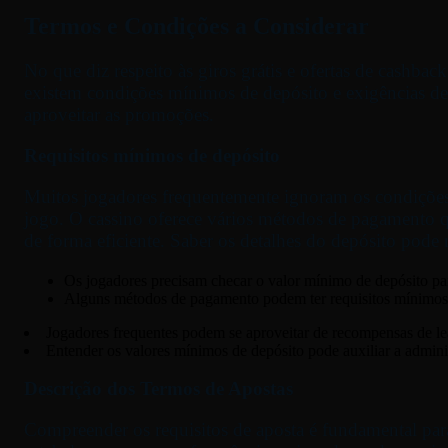
Termos e Condições a Considerar
No que diz respeito às giros grátis e ofertas de cashb
existem condições mínimos de depósito e exigências de 
aproveitar as promoções.
Requisitos mínimos de depósito
Muitos jogadores frequentemente ignoram os condições 
jogo. O cassino oferece vários métodos de pagamento qu
de forma eficiente. Saber os detalhes do depósito pode 
Os jogadores precisam checar o valor mínimo de depósito pa
Alguns métodos de pagamento podem ter requisitos mínimos
Jogadores frequentes podem se aproveitar de recompensas de le
Entender os valores mínimos de depósito pode auxiliar a adminis
Descrição dos Termos de Apostas
Compreender os requisitos de aposta é fundamental par