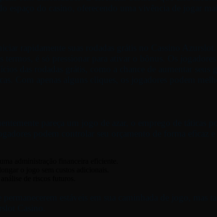
 do espaço do casino, oferecendo uma vivência de jogar mai
ciar rapidamente suas rodadas grátis no Cassino Azurslot. 
 os termos, é só pressionar para ativar o bônus. Os jogador
ios das rodadas grátis, como a chance de aumentar seus gan
icas. Com apenas alguns cliques, os jogadores podem melho
uentemente pareça um jogo de azar, o emprego de táticas p
 jogadores podem controlar seu orçamento de forma eficaz e
 uma administração financeira eficiente.
ongar o jogo sem custos adicionais.
análise de riscos futuros.
se permanecerem estáveis em sua caminhada de jogo, mas 
slot Casino.