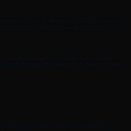
 atenção aos termos e condições envolvidos. Comumente,
xperiência geral. Entender essas normas é crucial para
esses termos é essencial para aproveitar a vivência de
 jogadores desfrutem dos benefícios do depósito mínimo
oferecidos no Azurslot Casino. Esses requisitos