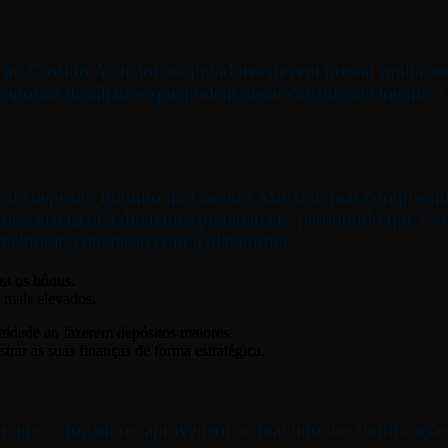
ack no Cassino Azurslot, os jogadores devem prestar muita
apostas detalhados que podem afetar consideravelmente a e
de depósito mínimo no Cassino Azurslot, mas compreender 
e satisfazem a diferentes preferências, permitindo que os
melhorar a interação com a plataforma.
ra os bônus.
 mais elevados.
aldade ao fazerem depósitos maiores.
trar as suas finanças de forma estratégica.
a que os jogadores aproveitem ao máximo dos bonificações 