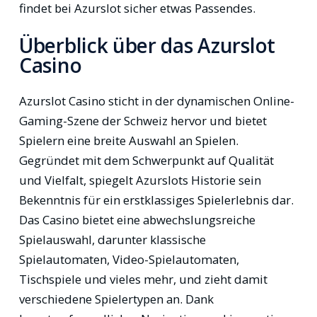
findet bei Azurslot sicher etwas Passendes.
Überblick über das Azurslot
Casino
Azurslot Casino sticht in der dynamischen Online-
Gaming-Szene der Schweiz hervor und bietet
Spielern eine breite Auswahl an Spielen.
Gegründet mit dem Schwerpunkt auf Qualität
und Vielfalt, spiegelt Azurslots Historie sein
Bekenntnis für ein erstklassiges Spielerlebnis dar.
Das Casino bietet eine abwechslungsreiche
Spielauswahl, darunter klassische
Spielautomaten, Video-Spielautomaten,
Tischspiele und vieles mehr, und zieht damit
verschiedene Spielertypen an. Dank