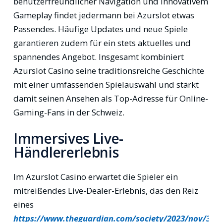
benutzerfreundlicher Navigation und innovativem
Gameplay findet jedermann bei Azurslot etwas
Passendes. Häufige Updates und neue Spiele
garantieren zudem für ein stets aktuelles und
spannendes Angebot. Insgesamt kombiniert
Azurslot Casino seine traditionsreiche Geschichte
mit einer umfassenden Spielauswahl und stärkt
damit seinen Ansehen als Top-Adresse für Online-
Gaming-Fans in der Schweiz.
Immersives Live-
Händlererlebnis
Im Azurslot Casino erwartet die Spieler ein
mitreißendes Live-Dealer-Erlebnis, das den Reiz
eines
https://www.theguardian.com/society/2023/nov/30/r