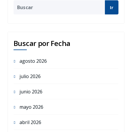
Ir
Buscar por Fecha
agosto 2026
julio 2026
junio 2026
mayo 2026
abril 2026