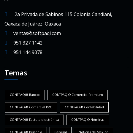
2a Privada de Sabinos 115 Colonia Candiani,
Oaxaca de Juárez, Oaxaca
ventas@softpaqi.com
951 327 1142
951 144 9078
Temas
CONTPAQi® Bancos
CONTPAQi® Comercial Premium
CONTPAQi® Comercial PRO
CONTPAQi® Contabilidad
CONTPAQi® Factura electrónica
CONTPAQI® Nóminas
CONTPAQi® Personia
General
Noticias de México