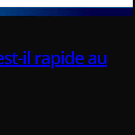
st-il rapide au