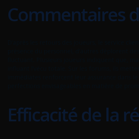
Commentaires des
D’après les retours des joueurs, le service clie
présence du personnel, d’autres déplorent de
fluctuant. Plusieurs joueurs indiquent que, ma
influant l’vécu totale. Sur les forums, ils met
immédiates renforcent leur assurance dans le 
perfections envisageables en matière de prom
Efficacité de la 