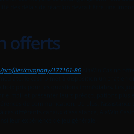
té des délais de réaction devrait être une import
 offerts
m/profiles/company/177161-86
AlaWin Casino offre 
édiate, le casino met à disposition un chat en d
 choix pris pour les questions immédiates. Les jo
ar e-mail et présenter leurs préoccupations plus 
érences de communication. De plus, l’assistance 
à ces différents canaux d’assistance, AlaWin Casi
nsi leur expérience de jeu générale.