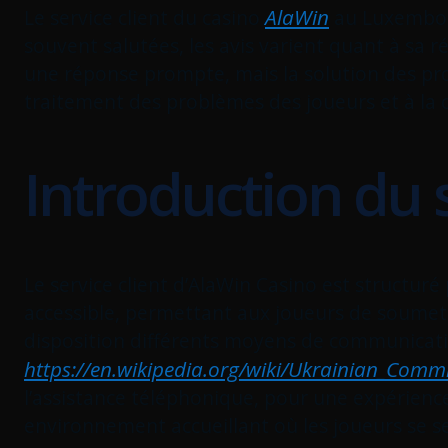
AlaWin
Le service client du casino
au Luxembourg
souvent salutées, les avis varient quant à s
une réponse prompte, mais la solution des pro
traitement des problèmes des joueurs et à la 
Introduction du 
Le service client d’AlaWin Casino est structur
accessible, permettant aux joueurs de soumett
disposition différents moyens de communicat
https://en.wikipedia.org/wiki/Ukrainian_Comm
l’assistance téléphonique, pour une expérienc
environnement accueillant où les joueurs se s