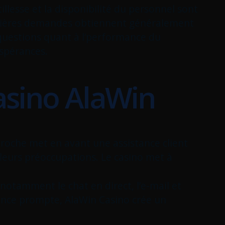
llesse et la disponibilité du personnel sont
remières demandes obtiennent généralement
 questions quant à l’performance du
espérances.
casino AlaWin
pproche met en avant une assistance client
leurs préoccupations. Le casino met à
notamment le chat en direct, l’e-mail et
tance prompte, AlaWin Casino crée un