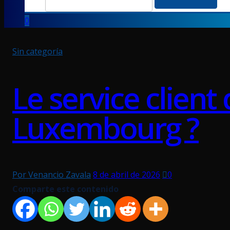
0
Sin categoría
Le service client
Luxembourg ?
Por Venancio Zavala
8 de abril de 2026
0
Comparte este contenido