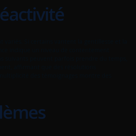
éactivité
 variés. Si certains vantent la gentillesse et la
ence indique un niveau de contentement
ions suivants peuvent parfois prendre du temps,
anent, affirmant que des résolutions
 multiplicité des témoignages montre des
blèmes