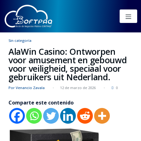
Sin categoría
AlaWin Casino: Ontworpen
voor amusement en gebouwd
voor veiligheid, speciaal voor
gebruikers uit Nederland.
Por Venancio Zavala
12 de marzo de 2026
0
Comparte este contenido