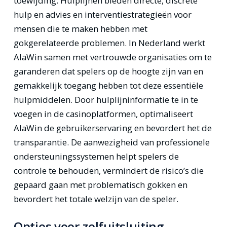
toewijding. Hulplijnen bieden directe, discrete
hulp en advies en interventiestrategieën voor
mensen die te maken hebben met
gokgerelateerde problemen. In Nederland werkt
AlaWin samen met vertrouwde organisaties om te
garanderen dat spelers op de hoogte zijn van en
gemakkelijk toegang hebben tot deze essentiële
hulpmiddelen. Door hulplijninformatie te in te
voegen in de casinoplatformen, optimaliseert
AlaWin de gebruikerservaring en bevordert het de
transparantie. De aanwezigheid van professionele
ondersteuningssystemen helpt spelers de
controle te behouden, vermindert de risico’s die
gepaard gaan met problematisch gokken en
bevordert het totale welzijn van de speler.
Opties voor zelfuitsluiting