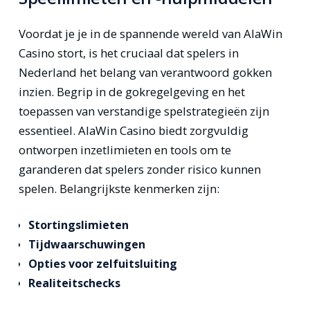
Voordat je je in de spannende wereld van AlaWin
Casino stort, is het cruciaal dat spelers in
Nederland het belang van verantwoord gokken
inzien. Begrip in de gokregelgeving en het
toepassen van verstandige spelstrategieën zijn
essentieel. AlaWin Casino biedt zorgvuldig
ontworpen inzetlimieten en tools om te
garanderen dat spelers zonder risico kunnen
spelen. Belangrijkste kenmerken zijn:
Stortingslimieten
Tijdwaarschuwingen
Opties voor zelfuitsluiting
Realiteitschecks