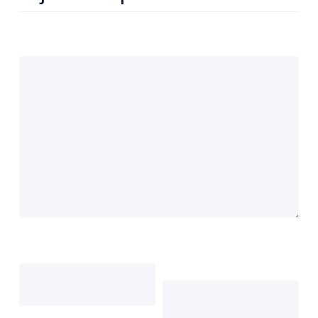
*
COMENTARIO
CORREO ELECTRÓNICO
*
NOMBRE
*