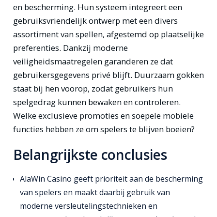
en bescherming. Hun systeem integreert een
gebruiksvriendelijk ontwerp met een divers
assortiment van spellen, afgestemd op plaatselijke
preferenties. Dankzij moderne
veiligheidsmaatregelen garanderen ze dat
gebruikersgegevens privé blijft. Duurzaam gokken
staat bij hen voorop, zodat gebruikers hun
spelgedrag kunnen bewaken en controleren.
Welke exclusieve promoties en soepele mobiele
functies hebben ze om spelers te blijven boeien?
Belangrijkste conclusies
AlaWin Casino geeft prioriteit aan de bescherming
van spelers en maakt daarbij gebruik van
moderne versleutelingstechnieken en