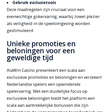
Gebruik exclusietools
Deze maatregelen zijn cruciaal voor een
evenwichtige gokervaring, waarbij zowel plezier
als veiligheid in de speelomgeving worden
gestimuleerd.
Unieke promoties en
beloningen voor een
geweldige tijd
AlaWin Casino presenteert een scala aan
exclusieve promoties en beloningen en verzekert
Nederlandse spelers een opwindende
spelervaring. Met een duidelijke focus op
exclusieve beloningen biedt het platform een
scala aan aantrekkelijke bonussen die zijn