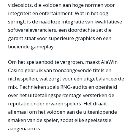
videoslots, die voldoen aan hoge normen voor
integriteit en entertainment. Wat in het oog
springt, is de naadloze integratie van kwalitatieve
softwareleveranciers, een doordachte zet die
garant staat voor superieure graphics en een
boeiende gameplay.
Om het spelaanbod te vergroten, maakt AlaWin
Casino gebruik van toonaangevende titels en
nichespellen, wat zorgt voor een uitgebalanceerde
mix. Technieken zoals RNG-audits en openheid
over het uitbetalingspercentage versterken de
reputatie onder ervaren spelers. Het draait
allemaal om het voldoen aan de uiteenlopende
smaken van de speler, zodat elke speelsessie
aangenaam is.