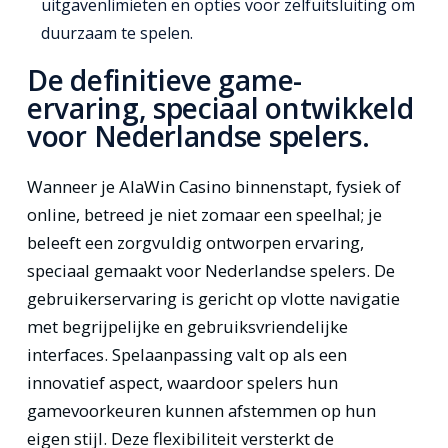
uitgavenlimieten en opties voor zelfuitsluiting om
duurzaam te spelen.
De definitieve game-
ervaring, speciaal ontwikkeld
voor Nederlandse spelers.
Wanneer je AlaWin Casino binnenstapt, fysiek of
online, betreed je niet zomaar een speelhal; je
beleeft een zorgvuldig ontworpen ervaring,
speciaal gemaakt voor Nederlandse spelers. De
gebruikerservaring is gericht op vlotte navigatie
met begrijpelijke en gebruiksvriendelijke
interfaces. Spelaanpassing valt op als een
innovatief aspect, waardoor spelers hun
gamevoorkeuren kunnen afstemmen op hun
eigen stijl. Deze flexibiliteit versterkt de