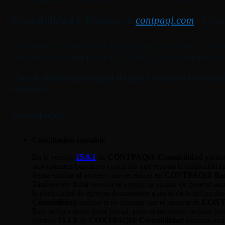
Contabilidad y Bancos
en
/ Desc
contpaqi.com
El equipo de Softpaq ha impartido un curso en el cual s
mejoras que el equipo de CONTPAQi® ha preparado pa
Con el objetivo principal de que Conozcas las act
temario:
Novedades
Conciliación contable
En la versión
15.0.1
de
CONTPAQi® Contabilidad
pusimo
movimientos bancarios contra los que reporta la institución fi
forma similar al proceso que se realiza en
CONTPAQi® Ba
También en dicha versión se agregó la opción de
generar aut
la posibilidad de agregar documentos a partir de la póliza de
Contabilidad
incluso si no cuentas con el sistema de
CONT
Esto se hizo como parte inicial, pues es necesario realizar p
versión
15.1.0
de
CONTPAQi® Contabilidad
estamos incl