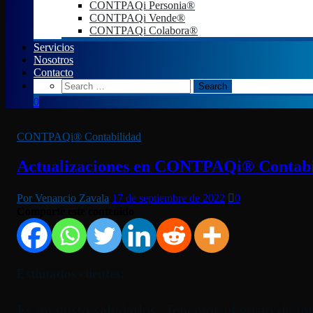
CONTPAQi Personia®
CONTPAQi Vende®
CONTPAQi Colabora®
Servicios
Nosotros
Contacto
0
CONTPAQi® Contabilidad
Actualizaciones en CONTPAQi® Contabil
Por Venancio Zavala
17 de septiembre de 2022
0
Comparte este contenido
Estimados clientes:
Es un gusto saludarlos. Tenemos el gusto de inf