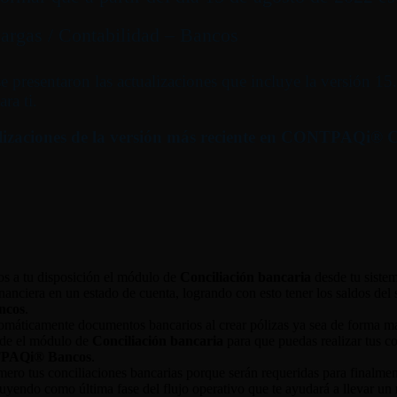
argas / Contabilidad – Bancos
e presentaron las actualizaciones que incluye la versión 1
ra ti.
ualizaciones de la versión más reciente en CONTPAQi®
s a tu disposición el módulo de
Conciliación bancaria
desde tu siste
nanciera en un estado de cuenta, logrando con esto tener los saldos del 
ncos
.
omáticamente documentos bancarios al crear pólizas ya sea de forma m
sde el módulo de
Conciliación bancaria
para que puedas realizar tus c
PAQi® Bancos
.
rimero tus conciliaciones bancarias porque serán requeridas para finalme
uyendo como última fase del flujo operativo que te ayudará a llevar un m