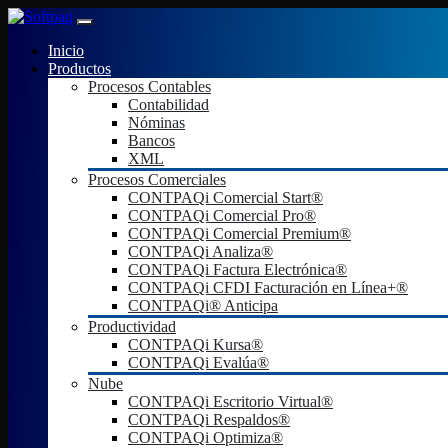
Inicio
Productos
Procesos Contables
Contabilidad
Nóminas
Bancos
XML
Procesos Comerciales
CONTPAQi Comercial Start®
CONTPAQi Comercial Pro®
CONTPAQi Comercial Premium®
CONTPAQi Analiza®
CONTPAQi Factura Electrónica®
CONTPAQi CFDI Facturación en Línea+®
CONTPAQi® Anticipa
Productividad
CONTPAQi Kursa®
CONTPAQi Evalúa®
Nube
CONTPAQi Escritorio Virtual®
CONTPAQi Respaldos®
CONTPAQi Optimiza®