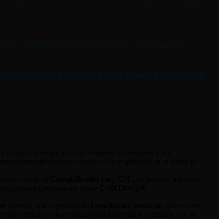
5.1.1, conoce con ejemplos prácticos las novedades y
 Contabilidad y Bancos
se impartió sobre el siguiente
ma contable para que puedas comparar los importes y los
sistema actualizados con relación a los registrados en el banco de
anual o desde el
Contabilizador
para XML de facturas, así como
onciliaciones directamente desde
CONTPAQi®
nte concluir con el proceso de
Conciliación contable
, que en esta
ejor control de tus conciliaciones bancarias y contables; por lo