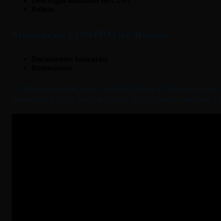
Descargas manuales de CFDI
Pólizas
Mejoras en CONTPAQi® Bancos:
Documentos bancarios
Retenciones
Si deseas conocer toda la información a detalle de ca
Venancio Zavala Salazar cómo afectan estos cambios 