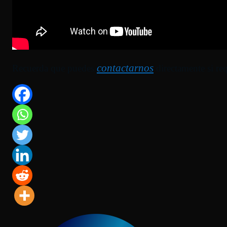
contactarnos
Recuerda que puedes
directamente si re