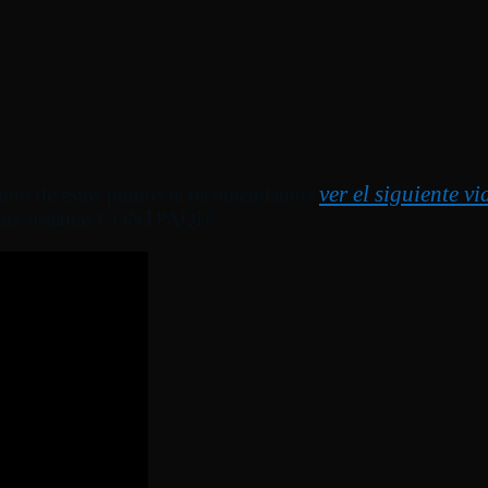
ver el siguiente v
da uno de estos puntos te recomendamos
a tus sistemas CONTPAQi®