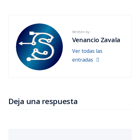
Written by :
Venancio Zavala
Ver todas las
entradas
Deja una respuesta
*
COMENTARIO