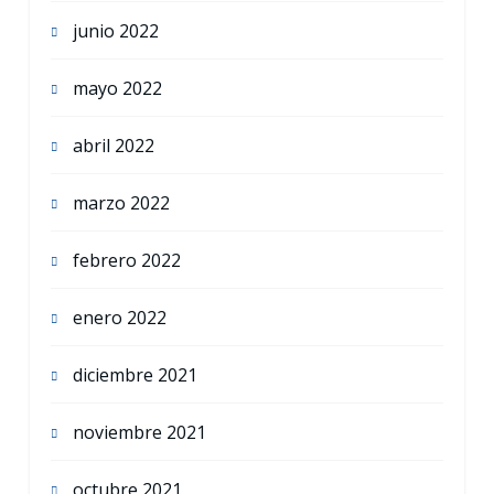
junio 2022
mayo 2022
abril 2022
marzo 2022
febrero 2022
enero 2022
diciembre 2021
noviembre 2021
octubre 2021