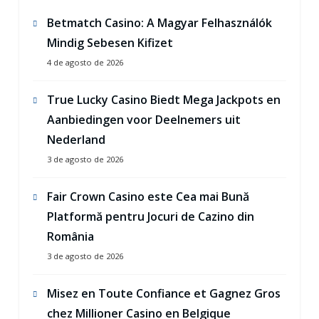
Betmatch Casino: A Magyar Felhasználók
Mindig Sebesen Kifizet
4 de agosto de 2026
True Lucky Casino Biedt Mega Jackpots en
Aanbiedingen voor Deelnemers uit
Nederland
3 de agosto de 2026
Fair Crown Casino este Cea mai Bună
Platformă pentru Jocuri de Cazino din
România
3 de agosto de 2026
Misez en Toute Confiance et Gagnez Gros
chez Millioner Casino en Belgique