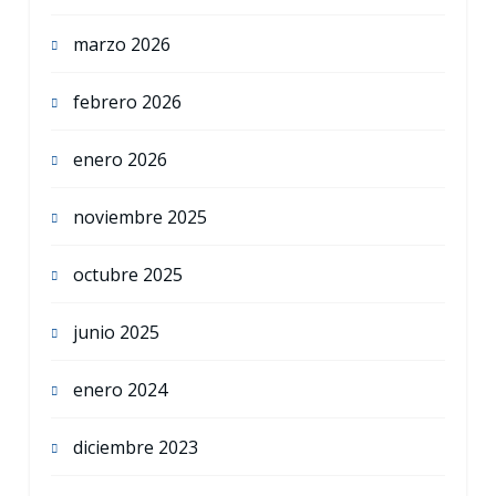
marzo 2026
febrero 2026
enero 2026
noviembre 2025
octubre 2025
junio 2025
enero 2024
diciembre 2023