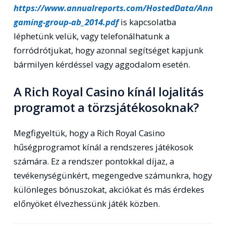
https://www.annualreports.com/HostedData/AnnualR
gaming-group-ab_2014.pdf
is kapcsolatba
léphetünk velük, vagy telefonálhatunk a
forródrótjukat, hogy azonnal segítséget kapjunk
bármilyen kérdéssel vagy aggodalom esetén.
A Rich Royal Casino kínál lojalitás
programot a törzsjátékosoknak?
Megfigyeltük, hogy a Rich Royal Casino
hűségprogramot kínál a rendszeres játékosok
számára. Ez a rendszer pontokkal díjaz, a
tevékenységünkért, megengedve számunkra, hogy
különleges bónuszokat, akciókat és más érdekes
előnyöket élvezhessünk játék közben.