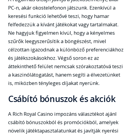
PC-n, akár okostelefonon játszunk. Ezenkívül a
keresési funkció lehetővé teszi, hogy hamar
felfedezzük a kívánt játékokat vagy tartalmakat.
Ne hagyjuk figyelmen kívül, hogy a kényelmes
szűrők leegyszerűsítik a böngészést, mivel
célzottan igazodnak a különböző preferenciákhoz
és játékszokásokhoz. Végső soron ez az
áttekinthető felület nemcsak szórakoztatóvá teszi
a kaszinólátogatást, hanem segíti a élvezetünket
is, miközben tényleges díjakat nyerünk.
Csábító bónuszok és akciók
A Rich Royal Casino impozáns választékot ajánl
csábító bónuszokból és promóciókból, amelyek
növelik játéktapasztalatunkat és javítják nyerési