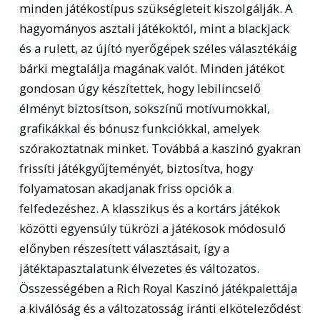
minden játékostípus szükségleteit kiszolgálják. A
hagyományos asztali játékoktól, mint a blackjack
és a rulett, az újító nyerőgépek széles választékáig
bárki megtalálja magának valót. Minden játékot
gondosan úgy készítettek, hogy lebilincselő
élményt biztosítson, sokszínű motívumokkal,
grafikákkal és bónusz funkciókkal, amelyek
szórakoztatnak minket. Továbbá a kaszinó gyakran
frissíti játékgyűjteményét, biztosítva, hogy
folyamatosan akadjanak friss opciók a
felfedezéshez. A klasszikus és a kortárs játékok
közötti egyensúly tükrözi a játékosok módosuló
előnyben részesített választásait, így a
játéktapasztalatunk élvezetes és változatos.
Összességében a Rich Royal Kaszinó játékpalettája
a kiválóság és a változatosság iránti elköteleződést