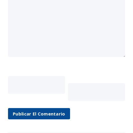
CORREO ELECTRÓNICO
*
NOMBRE
*