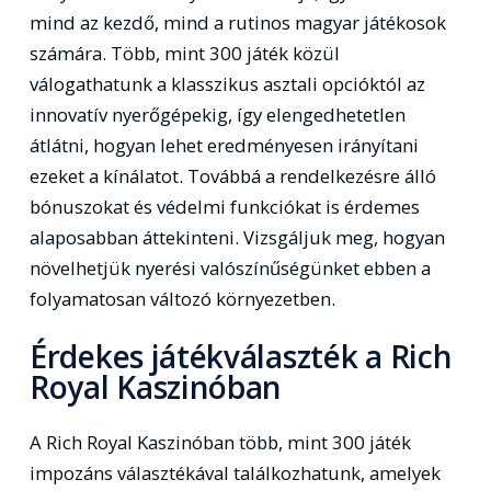
mind az kezdő, mind a rutinos magyar játékosok
számára. Több, mint 300 játék közül
válogathatunk a klasszikus asztali opcióktól az
innovatív nyerőgépekig, így elengedhetetlen
átlátni, hogyan lehet eredményesen irányítani
ezeket a kínálatot. Továbbá a rendelkezésre álló
bónuszokat és védelmi funkciókat is érdemes
alaposabban áttekinteni. Vizsgáljuk meg, hogyan
növelhetjük nyerési valószínűségünket ebben a
folyamatosan változó környezetben.
Érdekes játékválaszték a Rich
Royal Kaszinóban
A Rich Royal Kaszinóban több, mint 300 játék
impozáns választékával találkozhatunk, amelyek