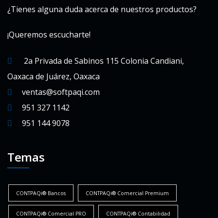
¿Tienes alguna duda acerca de nuestros productos?
¡Queremos escucharte!
2a Privada de Sabinos 115 Colonia Candiani,
Oaxaca de Juárez, Oaxaca
ventas@softpaqi.com
951 327 1142
951 144 9078
Temas
CONTPAQi® Bancos
CONTPAQi® Comercial Premium
CONTPAQi® Comercial PRO
CONTPAQi® Contabilidad