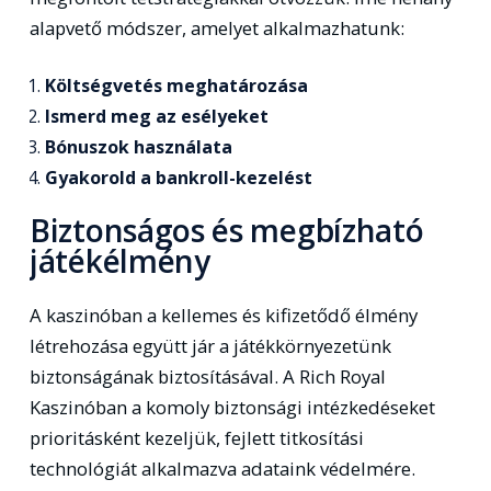
alapvető módszer, amelyet alkalmazhatunk:
Költségvetés meghatározása
Ismerd meg az esélyeket
Bónuszok használata
Gyakorold a bankroll-kezelést
Biztonságos és megbízható
játékélmény
A kaszinóban a kellemes és kifizetődő élmény
létrehozása együtt jár a játékkörnyezetünk
biztonságának biztosításával. A Rich Royal
Kaszinóban a komoly biztonsági intézkedéseket
prioritásként kezeljük, fejlett titkosítási
technológiát alkalmazva adataink védelmére.