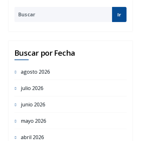
Ir
Buscar por Fecha
agosto 2026
julio 2026
junio 2026
mayo 2026
abril 2026