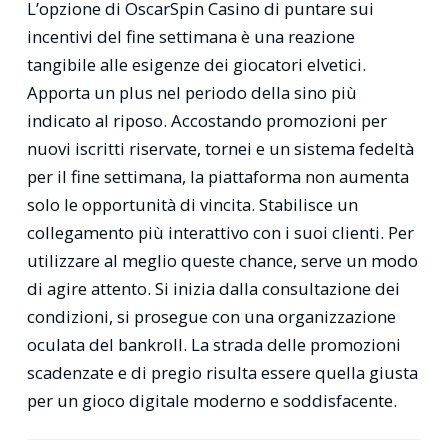
L’opzione di OscarSpin Casino di puntare sui
incentivi del fine settimana è una reazione
tangibile alle esigenze dei giocatori elvetici.
Apporta un plus nel periodo della sino più
indicato al riposo. Accostando promozioni per
nuovi iscritti riservate, tornei e un sistema fedeltà
per il fine settimana, la piattaforma non aumenta
solo le opportunità di vincita. Stabilisce un
collegamento più interattivo con i suoi clienti. Per
utilizzare al meglio queste chance, serve un modo
di agire attento. Si inizia dalla consultazione dei
condizioni, si prosegue con una organizzazione
oculata del bankroll. La strada delle promozioni
scadenzate e di pregio risulta essere quella giusta
per un gioco digitale moderno e soddisfacente.