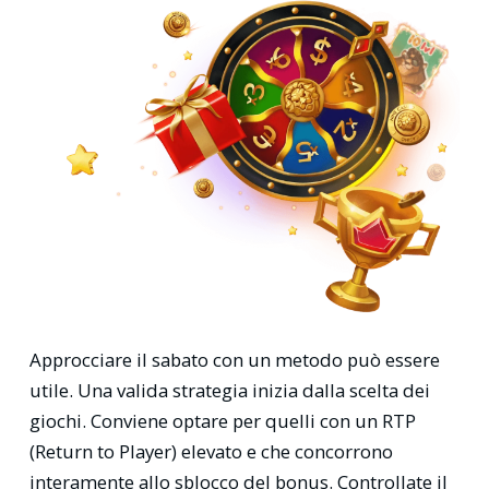
Approcciare il sabato con un metodo può essere
utile. Una valida strategia inizia dalla scelta dei
giochi. Conviene optare per quelli con un RTP
(Return to Player) elevato e che concorrono
interamente allo sblocco del bonus. Controllate il