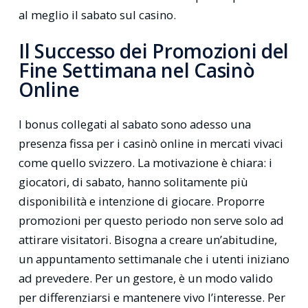
al meglio il sabato sul casino.
Il Successo dei Promozioni del
Fine Settimana nel Casinò
Online
I bonus collegati al sabato sono adesso una
presenza fissa per i casinò online in mercati vivaci
come quello svizzero. La motivazione è chiara: i
giocatori, di sabato, hanno solitamente più
disponibilità e intenzione di giocare. Proporre
promozioni per questo periodo non serve solo ad
attirare visitatori. Bisogna a creare un’abitudine,
un appuntamento settimanale che i utenti iniziano
ad prevedere. Per un gestore, è un modo valido
per differenziarsi e mantenere vivo l’interesse. Per