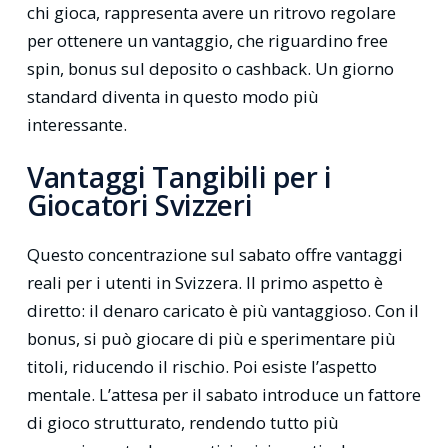
chi gioca, rappresenta avere un ritrovo regolare
per ottenere un vantaggio, che riguardino free
spin, bonus sul deposito o cashback. Un giorno
standard diventa in questo modo più
interessante.
Vantaggi Tangibili per i
Giocatori Svizzeri
Questo concentrazione sul sabato offre vantaggi
reali per i utenti in Svizzera. Il primo aspetto è
diretto: il denaro caricato è più vantaggioso. Con il
bonus, si può giocare di più e sperimentare più
titoli, riducendo il rischio. Poi esiste l’aspetto
mentale. L’attesa per il sabato introduce un fattore
di gioco strutturato, rendendo tutto più