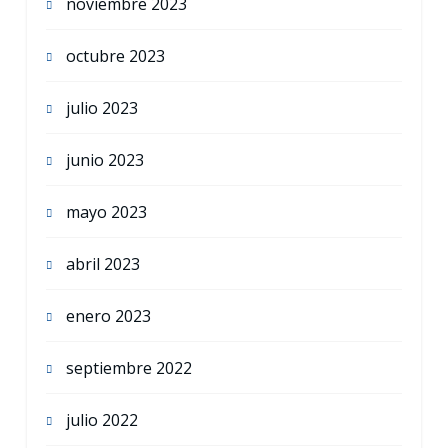
noviembre 2023
octubre 2023
julio 2023
junio 2023
mayo 2023
abril 2023
enero 2023
septiembre 2022
julio 2022