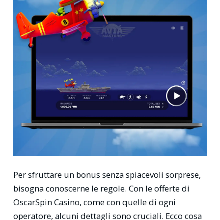
Per sfruttare un bonus senza spiacevoli sorprese,
bisogna conoscerne le regole. Con le offerte di
OscarSpin Casino, come con quelle di ogni
operatore, alcuni dettagli sono cruciali. Ecco cosa