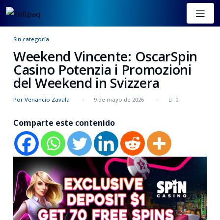
Sin categoría
Weekend Vincente: OscarSpin
Casino Potenzia i Promozioni
del Weekend in Svizzera
Por Venancio Zavala
9 de mayo de 2026
0
Comparte este contenido