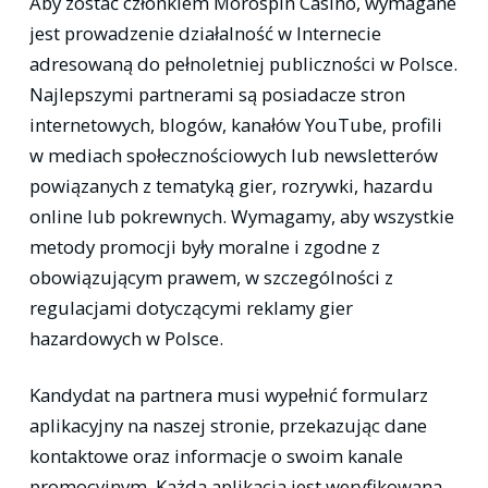
Aby zostać członkiem Morospin Casino, wymagane
jest prowadzenie działalność w Internecie
adresowaną do pełnoletniej publiczności w Polsce.
Najlepszymi partnerami są posiadacze stron
internetowych, blogów, kanałów YouTube, profili
w mediach społecznościowych lub newsletterów
powiązanych z tematyką gier, rozrywki, hazardu
online lub pokrewnych. Wymagamy, aby wszystkie
metody promocji były moralne i zgodne z
obowiązującym prawem, w szczególności z
regulacjami dotyczącymi reklamy gier
hazardowych w Polsce.
Kandydat na partnera musi wypełnić formularz
aplikacyjny na naszej stronie, przekazując dane
kontaktowe oraz informacje o swoim kanale
promocyjnym. Każda aplikacja jest weryfikowana