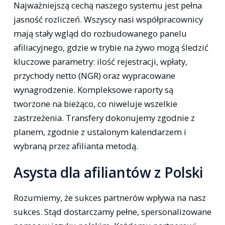
Najważniejszą cechą naszego systemu jest pełna
jasność rozliczeń. Wszyscy nasi współpracownicy
mają stały wgląd do rozbudowanego panelu
afiliacyjnego, gdzie w trybie na żywo mogą śledzić
kluczowe parametry: ilość rejestracji, wpłaty,
przychody netto (NGR) oraz wypracowane
wynagrodzenie. Kompleksowe raporty są
tworzone na bieżąco, co niweluje wszelkie
zastrzeżenia. Transfery dokonujemy zgodnie z
planem, zgodnie z ustalonym kalendarzem i
wybraną przez afilianta metodą.
Asysta dla afiliantów z Polski
Rozumiemy, że sukces partnerów wpływa na nasz
sukces. Stąd dostarczamy pełne, spersonalizowane