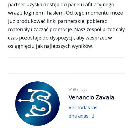
partner uzyska dostęp do panelu afiliacyjnego
wraz z loginem i hasłem. Od tego momentu może
już produkować linki partnerskie, pobierać
materiały i zacząć promocję. Nasz zespół przez cały
czas pozostaje do dyspozycji, aby wesprzeć w
osiągnięciu jak najlepszych wyników.
Written by :
Venancio Zavala
Ver todas las
entradas