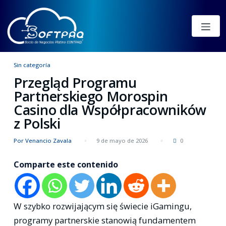
Sin categoría
Przegląd Programu
Partnerskiego Morospin
Casino dla Współpracowników
z Polski
Por Venancio Zavala
9 de mayo de 2026
0
Comparte este contenido
W szybko rozwijającym się świecie iGamingu,
programy partnerskie stanowią fundamentem