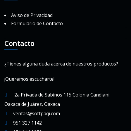
Aviso de Privacidad
Formulario de Contacto
Contacto
¿Tienes alguna duda acerca de nuestros productos?
¡Queremos escucharte!
2a Privada de Sabinos 115 Colonia Candiani,
Oaxaca de Juárez, Oaxaca
ventas@softpaqi.com
951 327 1142