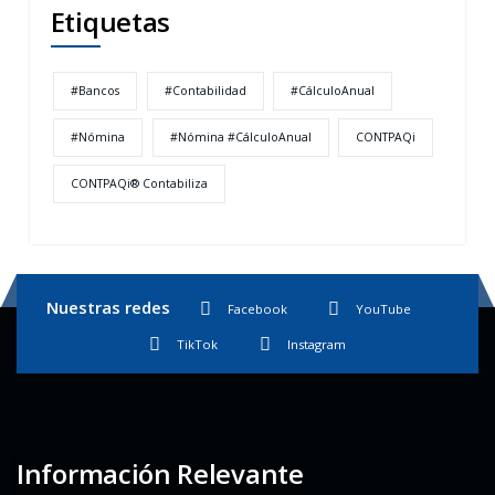
Etiquetas
#Bancos
#Contabilidad
#CálculoAnual
#Nómina
#Nómina #CálculoAnual
CONTPAQi
CONTPAQi® Contabiliza
Nuestras redes
Facebook
YouTube
TikTok
Instagram
Información Relevante