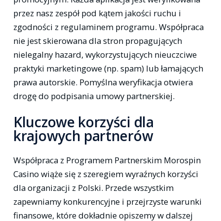
przez nasz zespół pod kątem jakości ruchu i
zgodności z regulaminem programu. Współpraca
nie jest skierowana dla stron propagujących
nielegalny hazard, wykorzystujących nieuczciwe
praktyki marketingowe (np. spam) lub łamających
prawa autorskie. Pomyślna weryfikacja otwiera
drogę do podpisania umowy partnerskiej.
Kluczowe korzyści dla
krajowych partnerów
Współpraca z Programem Partnerskim Morospin
Casino wiąże się z szeregiem wyraźnych korzyści
dla organizacji z Polski. Przede wszystkim
zapewniamy konkurencyjne i przejrzyste warunki
finansowe, które dokładnie opiszemy w dalszej