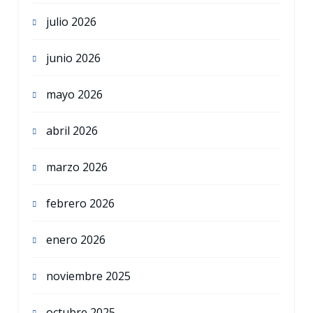
julio 2026
junio 2026
mayo 2026
abril 2026
marzo 2026
febrero 2026
enero 2026
noviembre 2025
octubre 2025