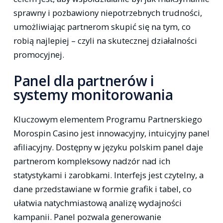
sprawny i pozbawiony niepotrzebnych trudności,
umożliwiając partnerom skupić się na tym, co
robią najlepiej – czyli na skutecznej działalności
promocyjnej.
Panel dla partnerów i
systemy monitorowania
Kluczowym elementem Programu Partnerskiego
Morospin Casino jest innowacyjny, intuicyjny panel
afiliacyjny. Dostępny w języku polskim panel daje
partnerom kompleksowy nadzór nad ich
statystykami i zarobkami. Interfejs jest czytelny, a
dane przedstawiane w formie grafik i tabel, co
ułatwia natychmiastową analizę wydajności
kampanii. Panel pozwala generowanie