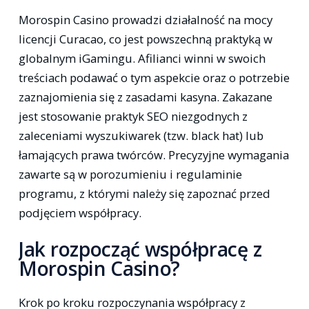
Morospin Casino prowadzi działalność na mocy
licencji Curacao, co jest powszechną praktyką w
globalnym iGamingu. Afilianci winni w swoich
treściach podawać o tym aspekcie oraz o potrzebie
zaznajomienia się z zasadami kasyna. Zakazane
jest stosowanie praktyk SEO niezgodnych z
zaleceniami wyszukiwarek (tzw. black hat) lub
łamających prawa twórców. Precyzyjne wymagania
zawarte są w porozumieniu i regulaminie
programu, z którymi należy się zapoznać przed
podjęciem współpracy.
Jak rozpocząć współpracę z
Morospin Casino?
Krok po kroku rozpoczynania współpracy z