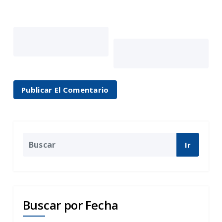
CORREO ELECTRÓNICO
*
NOMBRE
*
Ir
Buscar por Fecha