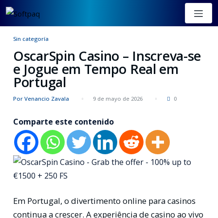
Sin categoría
OscarSpin Casino – Inscreva-se
e Jogue em Tempo Real em
Portugal
Por Venancio Zavala
9 de mayo de 2026
0
Comparte este contenido
Em Portugal, o divertimento online para casinos
continua a crescer. A experiência de casino ao vivo