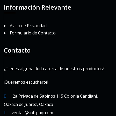
Información Relevante
Aviso de Privacidad
Formulario de Contacto
Contacto
¿Tienes alguna duda acerca de nuestros productos?
¡Queremos escucharte!
2a Privada de Sabinos 115 Colonia Candiani,
Oaxaca de Juárez, Oaxaca
ventas@softpaqi.com