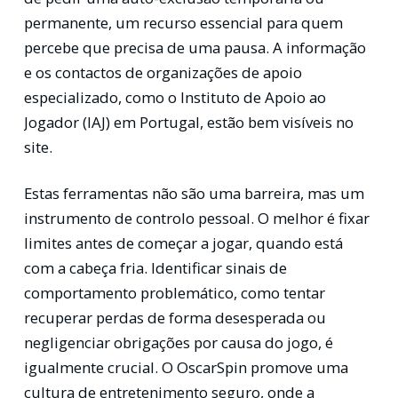
permanente, um recurso essencial para quem
percebe que precisa de uma pausa. A informação
e os contactos de organizações de apoio
especializado, como o Instituto de Apoio ao
Jogador (IAJ) em Portugal, estão bem visíveis no
site.
Estas ferramentas não são uma barreira, mas um
instrumento de controlo pessoal. O melhor é fixar
limites antes de começar a jogar, quando está
com a cabeça fria. Identificar sinais de
comportamento problemático, como tentar
recuperar perdas de forma desesperada ou
negligenciar obrigações por causa do jogo, é
igualmente crucial. O OscarSpin promove uma
cultura de entretenimento seguro, onde a