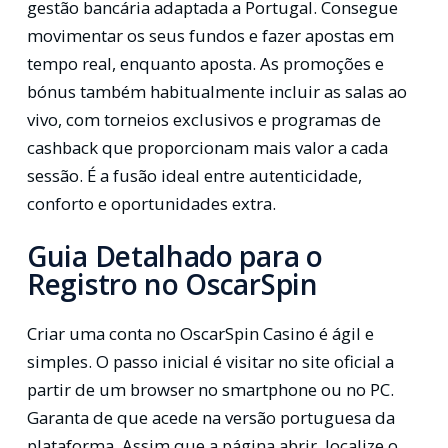
gestão bancária adaptada a Portugal. Consegue
movimentar os seus fundos e fazer apostas em
tempo real, enquanto aposta. As promoções e
bónus também habitualmente incluir as salas ao
vivo, com torneios exclusivos e programas de
cashback que proporcionam mais valor a cada
sessão. É a fusão ideal entre autenticidade,
conforto e oportunidades extra.
Guia Detalhado para o
Registro no OscarSpin
Criar uma conta no OscarSpin Casino é ágil e
simples. O passo inicial é visitar no site oficial a
partir de um browser no smartphone ou no PC.
Garanta de que acede na versão portuguesa da
plataforma. Assim que a página abrir, localize o