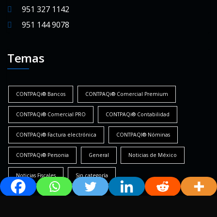
951 327 1142
951 144 9078
Temas
CONTPAQi® Bancos
CONTPAQi® Comercial Premium
CONTPAQi® Comercial PRO
CONTPAQi® Contabilidad
CONTPAQi® Factura electrónica
CONTPAQI® Nóminas
CONTPAQi® Personia
General
Noticias de México
Noticias Fiscales
Sin categoría