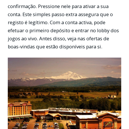
confirmação. Pressione nele para ativar a sua
conta. Este simples passo extra assegura que o
registo é legítimo. Com a conta activa, pode
efetuar o primeiro depósito e entrar no lobby dos
jogos ao vivo. Antes disso, veja nas ofertas de
boas-vindas que estão disponíveis para si.