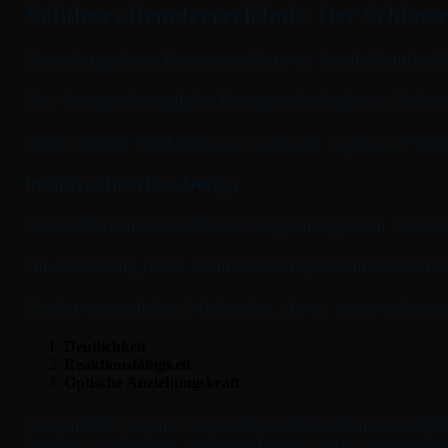
Nahtloses Benutzererlebnis: Der Schlüss
Ein reibungsloses Benutzererlebnis ist für die Kunden
Eine benutzerfreundliche Benutzeroberfläche in Verbind
Daher dürften Bankinstitute, die diesen Aspekten Prior
Intuitives Interface-Design
Die Zufriedenheit der Nutzer hängt maßgeblich von der 
Die Gestaltung dieser Schnittstellen spielt eine bedeu
Zu den wesentlichen Merkmalen, die zu einer wirksame
Deutlichkeit
Reaktionsfähigkeit
Optische Anziehungskraft
Letztendlich ist eine benutzerfreundliche Benutzerober
Bindung zu fördern, insbesondere im stark umkämpft