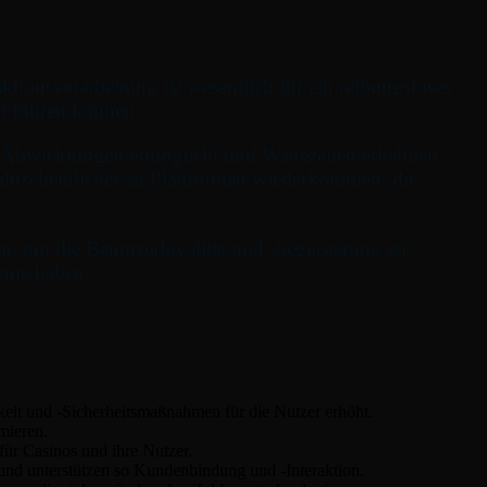
tionsverarbeitung ist wesentlich für ein reibungsloses
it führen können.
e Abwicklungen ermöglicht und Wartezeiten erheblich
wahrscheinlicher zu Plattformen wiederkommen, die
 um die Benutzerloyalität und -begeisterung zu
leme haben.
eit und -Sicherheitsmaßnahmen für die Nutzer erhöht.
mieren.
für Casinos und ihre Nutzer.
und unterstützen so Kundenbindung und -Interaktion.