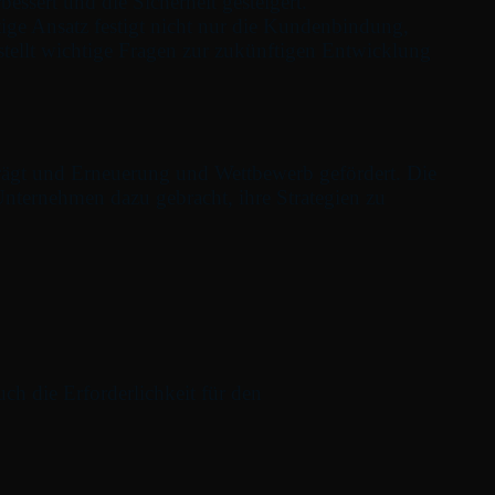
sert und die Sicherheit gesteigert.
ige Ansatz festigt nicht nur die Kundenbindung,
tellt wichtige Fragen zur zukünftigen Entwicklung
rägt und Erneuerung und Wettbewerb gefördert. Die
nternehmen dazu gebracht, ihre Strategien zu
h die Erforderlichkeit für den