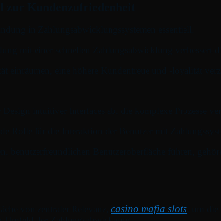
el zur Kundenzufriedenheit
bindung in Zahlungsabwicklungssystemen essentiell.
ung mit einer schnellen Zahlungsabwicklung verbessert die
ität einräumen, eine höhere Kundentreue und -loyalität ver
Design intuitiver Interfaces ab, die komplexe Prozesse ve
tende Rolle für die Interaktion der Benutzer mit Zahlungss
n, benutzerfreundlichen Benutzeroberfläche führen, gehör
casino mafia slots
fläche von zentraler Relevanz,
, um die
en Umfeld der Zahlungsabwicklung.