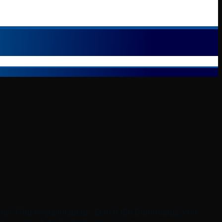
der Glücksspielbranche. Durch die Einbindung von