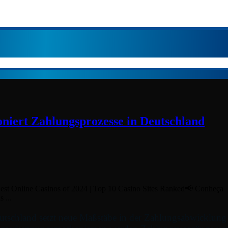
niert Zahlungsprozesse in Deutschland
schland setzt neue Maßstäbe in der Zahlungsabwicklung 