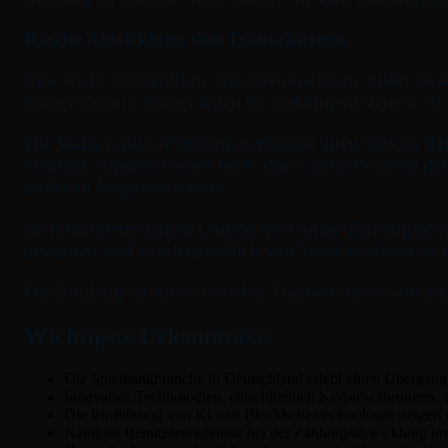
Rasche Abwicklung von Transaktionen
Eine leicht verständliche Benutzeroberfläche bildet zwa
Nutzererlebnis. Nutzer legen bei Zahlungssystemen of
Die Mafia Casino-Plattform verbessert ihren Service 
verkürzt. Studien weisen nach, dass rasche Prozesse d
effektive Angebote bieten.
Im konkurrenzstarken Umfeld der Online-Zahlungsabwic
bewahren und sich letztendlich von Wettbewerbern zu 
Die Bindung zu einer schnellen Transaktionsverarbeitung
Wichtigste Erkenntnisse
Die Spielbankbranche in Deutschland erlebt einen Übergang
Innovative Technologien, einschließlich Kryptowährungen, w
Die Einführung von KI und Blockkettentechnologie steigert 
Nahtlose Benutzererlebnisse bei der Zahlungsabwicklung im