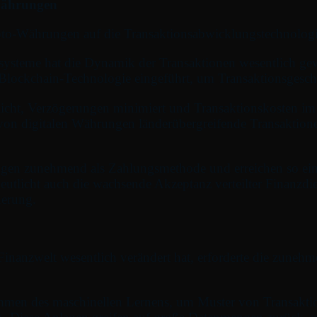
währungen
pto-Währungen auf die Transaktionsabwicklungstechnologi
ysteme hat die Dynamik der Transaktionen wesentlich gew
Blockchain-Technologie eingeführt, um Transaktionsgeschw
glicht, Verzögerungen minimiert und Transaktionskosten 
t von digitalen Währungen länderübergreifende Transaktion
gen zunehmend als Zahlungsmethode und erreichen so eine
deutlicht auch die wachsende Akzeptanz verteilter Finanzd
uerung.
Finanzwelt wesentlich verändert hat, erforderte die zune
thmen des maschinellen Lernens, um Muster von Transakti